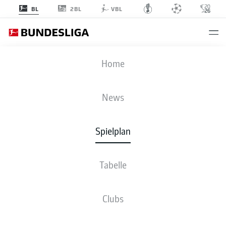
2BL
BL
VBL
RBL
-
M05
Home
News
Spielplan
LIVE
NEWS
AUFSTELLUNGEN
STATISTIKEN
TABELLE
Tabelle
Clubs
Fr., 04.12.2026 - So., 06.12.2026
Dieser Spieltag ist noch nicht fix terminiert.