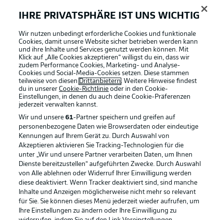
IHRE PRIVATSPHÄRE IST UNS WICHTIG
BUNDESLIGA-GRUPPE
Wir nutzen unbedingt erforderliche Cookies und funktionale
Cookies, damit unsere Website sicher betrieben werden kann
und ihre Inhalte und Services genutzt werden können. Mit
Klick auf „Alle Cookies akzeptieren“ willigst du ein, dass wir
Sprachauswahl
Football as it's meant to be
zudem Performance Cookies, Marketing- und Analyse-
Anzeige Modus
Deutsch
Cookies und Social-Media-Cookies setzen. Diese stammen
teilweise von diesen
Drittanbietern
. Weitere Hinweise findest
du in unserer
Cookie-Richtlinie
oder in den Cookie-
Einstellungen, in denen du auch deine Cookie-Präferenzen
jederzeit
verwalten kannst.
Login
BUNDESLIGA APP
Wir und unsere
61
-Partner speichern und greifen auf
personenbezogene Daten wie Browserdaten oder eindeutige
Kennungen auf Ihrem Gerät zu. Durch Auswahl von
Akzeptieren aktivieren Sie Tracking-Technologien für die
unter „Wir und unsere Partner verarbeiten Daten, um Ihnen
Dienste bereitzustellen“ aufgeführten Zwecke. Durch Auswahl
Offizielle Partner
von Alle ablehnen oder Widerruf Ihrer Einwilligung werden
diese deaktiviert. Wenn Tracker deaktiviert sind, sind manche
Inhalte und Anzeigen möglicherweise nicht mehr so relevant
für Sie. Sie können dieses Menü jederzeit wieder aufrufen, um
Ihre Einstellungen zu ändern oder Ihre Einwilligung zu