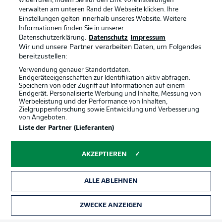
widerrufen, indem Sie auf den Link Voreinstellungen
verwalten am unteren Rand der Webseite klicken. Ihre
Einstellungen gelten innerhalb unseres Website. Weitere
Informationen finden Sie in unserer
Datenschutzerklärung.
Datenschutz
Impressum
Wir und unsere Partner verarbeiten Daten, um Folgendes
bereitzustellen:
Verwendung genauer Standortdaten.
Endgeräteeigenschaften zur Identifikation aktiv abfragen.
Speichern von oder Zugriff auf Informationen auf einem
Endgerät. Personalisierte Werbung und Inhalte, Messung von
Werbeleistung und der Performance von Inhalten,
Zielgruppenforschung sowie Entwicklung und Verbesserung
von Angeboten.
Rechtliche Hinweise
Voreinstellungen verwalten
Liste der Partner (Lieferanten)
Datenschutz
Nutzungsbedingungen
AKZEPTIEREN
Broadcaster
Kontakt
Jobs
Impressum
ALLE ABLEHNEN
Partner
Spieler
Liveticker
AGB
ZWECKE ANZEIGEN
TICKETS