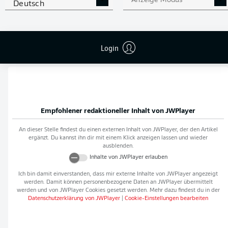
Anzeige Modus
Deutsch
Flanken
0
NOCH MEHR BUNDESLIGA
APP STORE
GOOGLE PLAY
Login
IN DER APP!
Empfohlener redaktioneller Inhalt von
JWPlayer
An dieser Stelle findest du einen externen Inhalt von
JWPlayer
, der den Artikel
ergänzt. Du kannst ihn dir mit einem Klick anzeigen lassen und wieder
ausblenden.
Inhalte von
JWPlayer
erlauben
Ich bin damit einverstanden, dass mir externe Inhalte von
JWPlayer
angezeigt
werden. Damit können personenbezogene Daten an
JWPlayer
übermittelt
werden und von
JWPlayer
Cookies gesetzt werden. Mehr dazu findest du in der
Datenschutzerklärung von
JWPlayer
|
Cookie-Einstellungen bearbeiten