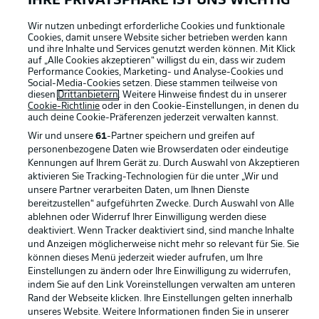
IHRE PRIVATSPHÄRE IST UNS WICHTIG
Wir nutzen unbedingt erforderliche Cookies und funktionale
Cookies, damit unsere Website sicher betrieben werden kann
und ihre Inhalte und Services genutzt werden können. Mit Klick
auf „Alle Cookies akzeptieren“ willigst du ein, dass wir zudem
Performance Cookies, Marketing- und Analyse-Cookies und
Social-Media-Cookies setzen. Diese stammen teilweise von
Rechtliche Hinweise
Voreinstellungen verwalten
diesen
Drittanbietern
. Weitere Hinweise findest du in unserer
Cookie-Richtlinie
oder in den Cookie-Einstellungen, in denen du
Datenschutz
Nutzungsbedingungen
auch deine Cookie-Präferenzen jederzeit
verwalten kannst.
Kontakt
Jobs
Wir und unsere
61
-Partner speichern und greifen auf
personenbezogene Daten wie Browserdaten oder eindeutige
Impressum
Partner
Kennungen auf Ihrem Gerät zu. Durch Auswahl von Akzeptieren
aktivieren Sie Tracking-Technologien für die unter „Wir und
Spieler
Liveticker
unsere Partner verarbeiten Daten, um Ihnen Dienste
AGB
bereitzustellen“ aufgeführten Zwecke. Durch Auswahl von Alle
ablehnen oder Widerruf Ihrer Einwilligung werden diese
deaktiviert. Wenn Tracker deaktiviert sind, sind manche Inhalte
und Anzeigen möglicherweise nicht mehr so relevant für Sie. Sie
können dieses Menü jederzeit wieder aufrufen, um Ihre
Einstellungen zu ändern oder Ihre Einwilligung zu widerrufen,
indem Sie auf den Link Voreinstellungen verwalten am unteren
Rand der Webseite klicken. Ihre Einstellungen gelten innerhalb
unseres Website. Weitere Informationen finden Sie in unserer