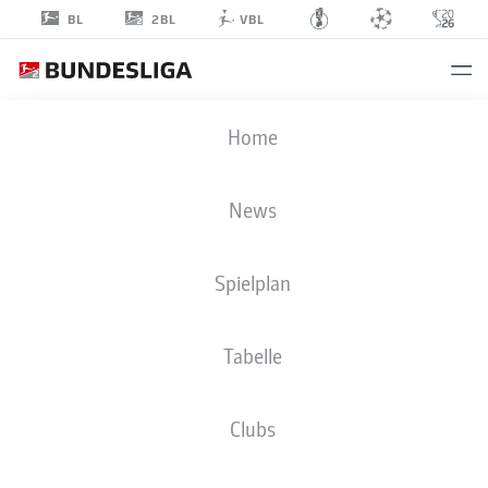
2BL
BL
VBL
DANIEL
Home
HANSLIK
News
Spielplan
ANGRIFF
Tabelle
VFL BOCHUM 1848
STATISTIK SAISON 2018/2019
TORE
Clubs