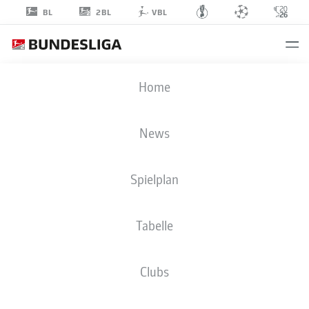
2BL
BL
VBL
BRUNO
Home
KATZ
42
News
Spielplan
ANGRIFF
Tabelle
VFL WOLFSBURG
STATISTIK SAISON 2025/2026
TORE
Clubs