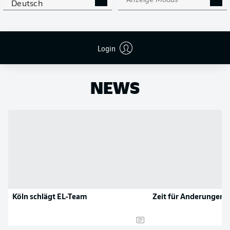
Anzeige Modus
Deutsch
Flanken
0
NOCH MEHR BUNDESLIGA
APP STORE
GOOGLE PLAY
IN DER APP!
Login
NEWS
Köln schlägt EL-Team
Zeit für Änderungen!