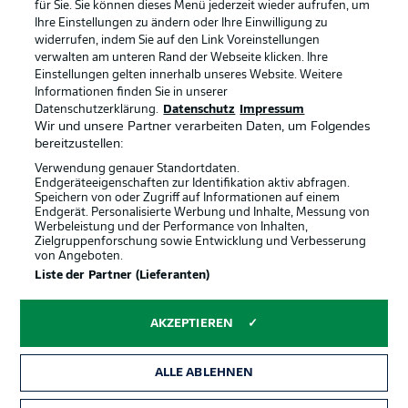
Kontakt
Jobs
für Sie. Sie können dieses Menü jederzeit wieder aufrufen, um
Ihre Einstellungen zu ändern oder Ihre Einwilligung zu
Impressum
Partner
widerrufen, indem Sie auf den Link Voreinstellungen
verwalten am unteren Rand der Webseite klicken. Ihre
Spieler
Liveticker
Einstellungen gelten innerhalb unseres Website. Weitere
AGB
Informationen finden Sie in unserer
Datenschutzerklärung.
Datenschutz
Impressum
Wir und unsere Partner verarbeiten Daten, um Folgendes
bereitzustellen:
Verwendung genauer Standortdaten.
Endgeräteeigenschaften zur Identifikation aktiv abfragen.
Speichern von oder Zugriff auf Informationen auf einem
Endgerät. Personalisierte Werbung und Inhalte, Messung von
Werbeleistung und der Performance von Inhalten,
Zielgruppenforschung sowie Entwicklung und Verbesserung
von Angeboten.
© 2026 Bundesliga-Gruppe GmbH
Liste der Partner (Lieferanten)
Sprachauswahl
AKZEPTIEREN
Deutsch
ALLE ABLEHNEN
Anzeige Modus