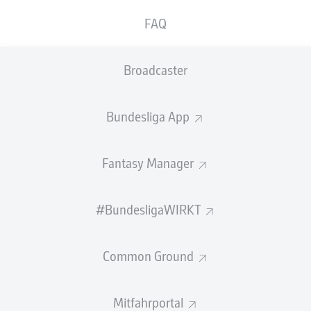
FAQ
GEW.
GEW.
ZWEIKÄMPFE
KOPFDUELLE
0
0
Broadcaster
Begangene Fouls
0
Bundesliga App
Gelbe Karten
0
Fantasy Manager
Einsätze
0
Sprints
0
#BundesligaWIRKT
Intensive Läufe
0
Common Ground
Laufdistanz (km)
0
Mitfahrportal
Speed (km/h)
0