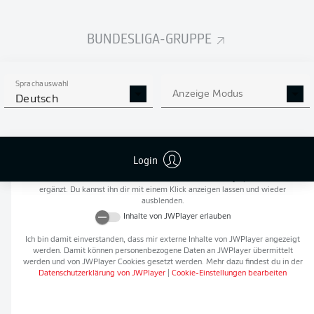
Flanken
0
BUNDESLIGA-GRUPPE
NOCH MEHR BUNDESLIGA
APP STORE
GOOGLE PLAY
IN DER APP!
Sprachauswahl
Anzeige Modus
Deutsch
Empfohlener redaktioneller Inhalt von
JWPlayer
Login
An dieser Stelle findest du einen externen Inhalt von
JWPlayer
, der den Artikel
ergänzt. Du kannst ihn dir mit einem Klick anzeigen lassen und wieder
ausblenden.
Inhalte von
JWPlayer
erlauben
Ich bin damit einverstanden, dass mir externe Inhalte von
JWPlayer
angezeigt
werden. Damit können personenbezogene Daten an
JWPlayer
übermittelt
werden und von
JWPlayer
Cookies gesetzt werden. Mehr dazu findest du in der
Datenschutzerklärung von
JWPlayer
|
Cookie-Einstellungen bearbeiten