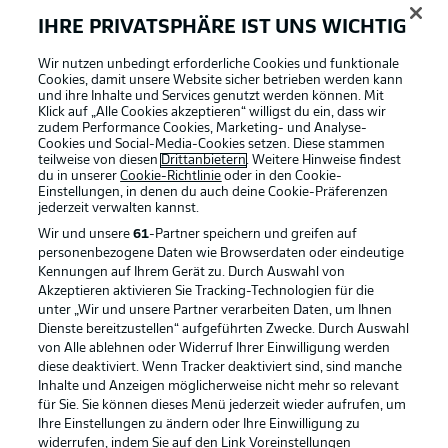
IHRE PRIVATSPHÄRE IST UNS WICHTIG
Wir nutzen unbedingt erforderliche Cookies und funktionale
Cookies, damit unsere Website sicher betrieben werden kann
und ihre Inhalte und Services genutzt werden können. Mit
Klick auf „Alle Cookies akzeptieren“ willigst du ein, dass wir
zudem Performance Cookies, Marketing- und Analyse-
Cookies und Social-Media-Cookies setzen. Diese stammen
teilweise von diesen
Drittanbietern
. Weitere Hinweise findest
du in unserer
Cookie-Richtlinie
oder in den Cookie-
Einstellungen, in denen du auch deine Cookie-Präferenzen
jederzeit
verwalten kannst.
Wir und unsere
61
-Partner speichern und greifen auf
personenbezogene Daten wie Browserdaten oder eindeutige
Kennungen auf Ihrem Gerät zu. Durch Auswahl von
Akzeptieren aktivieren Sie Tracking-Technologien für die
unter „Wir und unsere Partner verarbeiten Daten, um Ihnen
Dienste bereitzustellen“ aufgeführten Zwecke. Durch Auswahl
Rechtliche Hinweise
Voreinstellungen verwalten
von Alle ablehnen oder Widerruf Ihrer Einwilligung werden
diese deaktiviert. Wenn Tracker deaktiviert sind, sind manche
Datenschutz
Nutzungsbedingungen
Inhalte und Anzeigen möglicherweise nicht mehr so relevant
Broadcaster
Kontakt
für Sie. Sie können dieses Menü jederzeit wieder aufrufen, um
Ihre Einstellungen zu ändern oder Ihre Einwilligung zu
Jobs
Impressum
widerrufen, indem Sie auf den Link Voreinstellungen