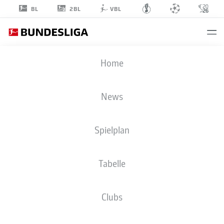
2BL
BL
VBL
BEN
Home
EZE
39
News
Spielplan
VERTEIDIGUNG
Tabelle
FORTUNA DÜSSELDORF
STATISTIK SAISON 2025/2026
TORE
Clubs