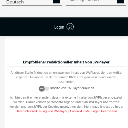
Anzeige Modus
Deutsch
Flanken
0
NOCH MEHR BUNDESLIGA
APP STORE
GOOGLE PLAY
Login
IN DER APP!
Empfohlener redaktioneller Inhalt von
JWPlayer
An dieser Stelle findest du einen externen Inhalt von
JWPlayer
, der den Artikel
ergänzt. Du kannst ihn dir mit einem Klick anzeigen lassen und wieder
ausblenden.
Inhalte von
JWPlayer
erlauben
Ich bin damit einverstanden, dass mir externe Inhalte von
JWPlayer
angezeigt
werden. Damit können personenbezogene Daten an
JWPlayer
übermittelt
werden und von
JWPlayer
Cookies gesetzt werden. Mehr dazu findest du in der
Datenschutzerklärung von
JWPlayer
|
Cookie-Einstellungen bearbeiten