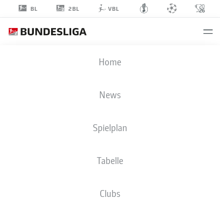
2BL
BL
VBL
ADAM
Home
MARKHIEV
6
News
Spielplan
MITTELFELD
Tabelle
1. FC NÜRNBERG
STATISTIK SAISON 2026/2027
TORE
MITSPIELER
Clubs