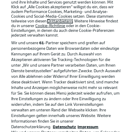
und ihre Inhalte und Services genutzt werden können. Mit
Klick auf „Alle Cookies akzeptieren“ willigst du ein, dass wir
zudem Performance Cookies, Marketing- und Analyse-
Cookies und Social-Media-Cookies setzen. Diese stammen
teilweise von diesen
Drittanbietern
. Weitere Hinweise findest
du in unserer
Cookie-Richtlinie
oder in den Cookie-
Einstellungen, in denen du auch deine Cookie-Präferenzen
jederzeit
verwalten kannst.
Wir und unsere
61
-Partner speichern und greifen auf
personenbezogene Daten wie Browserdaten oder eindeutige
Kennungen auf Ihrem Gerät zu. Durch Auswahl von
Akzeptieren aktivieren Sie Tracking-Technologien für die
unter „Wir und unsere Partner verarbeiten Daten, um Ihnen
Dienste bereitzustellen“ aufgeführten Zwecke. Durch Auswahl
Rechtliche Hinweise
Voreinstellungen verwalten
von Alle ablehnen oder Widerruf Ihrer Einwilligung werden
diese deaktiviert. Wenn Tracker deaktiviert sind, sind manche
Datenschutz
Nutzungsbedingungen
Inhalte und Anzeigen möglicherweise nicht mehr so relevant
Kontakt
Jobs
für Sie. Sie können dieses Menü jederzeit wieder aufrufen, um
Ihre Einstellungen zu ändern oder Ihre Einwilligung zu
Impressum
Partner
widerrufen, indem Sie auf den Link Voreinstellungen
verwalten am unteren Rand der Webseite klicken. Ihre
Spieler
Liveticker
Einstellungen gelten innerhalb unseres Website. Weitere
AGB
Informationen finden Sie in unserer
Datenschutzerklärung.
Datenschutz
Impressum