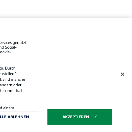
che Hinweise
Voreinstellungen verwalten
hutz
Nutzungsbedingungen
ster
Kontakt
Impressum
ervices genutzt
nd Social-
Spieler
Cookie-
er
AGB
zu. Durch
ustellen“
d, sind manche
 ändern oder
lten innerhalb
uf einem
ntwicklung und
LLE ABLEHNEN
AKZEPTIEREN
Anzeige Modus