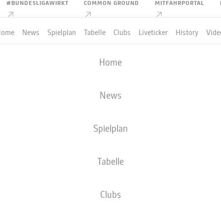
#BUNDESLIGAWIRKT
COMMON GROUND
MITFAHRPORTAL
Home
News
Spielplan
Tabelle
Clubs
Liveticker
History
Vide
DFB POKAL
Home
RUNDE 1
SV 1860 MÜNCHEN
-
HOLSTEIN KIEL
News
Spielplan
Tabelle
LIVE
AUFSTELLUNGEN
STATISTIKEN
Clubs
Sa., 22.08.2026
16:00 Uhr