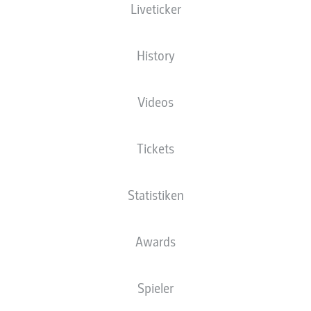
Liveticker
Grünwalder Straße
History
Videos
Tickets
Statistiken
Für deine Auswahl gibt es noch keine Inhalte.
Awards
Spieler