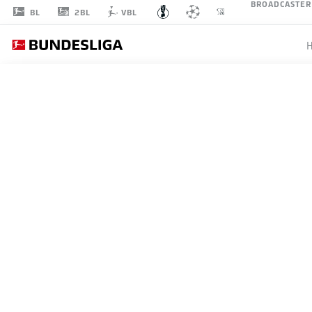
BROADCASTER
2BL
BL
VBL
T
RUNDE 1
TSV 1860 MÜNCHEN