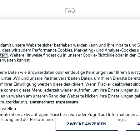
FAQ
Rechtli
Datensc
Broadcaster
BUNDESLIGA APP
Broadca
Jobs
 damit unsere Website sicher betrieben werden kann und ihre Inhalte und S
Bundesliga App
ein, dass wir zudem Performance Cookies, Marketing- und Analyse-Cookies u
Partner
etern
. Weitere Hinweise findest du in unserer
Cookie-Richtlinie
oder in den 
erwalten kannst.
Livetick
Fantasy Manager
gene Daten wie Browserdaten oder eindeutige Kennungen auf Ihrem Gerät 
 unter „Wir und unsere Partner verarbeiten Daten, um Ihnen Dienste bereitz
Ihrer Einwilligung werden diese deaktiviert. Wenn Tracker deaktiviert sin
Sie können dieses Menü jederzeit wieder aufrufen, um Ihre Einstellungen zu
#BundesligaWIRKT
ngen verwalten am unteren Rand der Webseite klicken. Ihre Einstellungen ge
chutzerklärung.
Datenschutz
Impressum
ustellen:
Common Ground
ifikation aktiv abfragen. Speichern von oder Zugriff auf Informationen a
eistung und der Performance von Inhalten, Zielgruppenforschung sowie E
ZWECKE ANZEIGEN
A
Sprachauswahl
Deutsch
Mitfahrportal