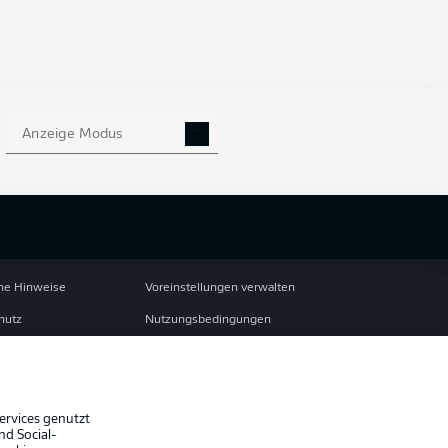
SG Hoffenheim am 6.
Anzeige Modus
che Hinweise
Voreinstellungen verwalten
hutz
Nutzungsbedingungen
ster
Kontakt
Impressum
Spieler
ervices genutzt
nd Social-