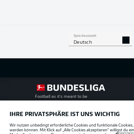
So lief das
Willkomme
Hier gibt es 
Spieltag der 
Sprachauswahl
Deutsch
Football as it's meant to be
Offizielle Partner
IHRE PRIVATSPHÄRE IST UNS WICHTIG
Wir nutzen unbedingt erforderliche Cookies und funktionale Cookies,
werden können. Mit Klick auf „Alle Cookies akzeptieren“ willigst du 