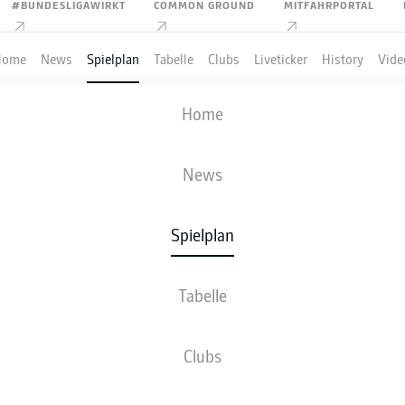
#BUNDESLIGAWIRKT
COMMON GROUND
MITFAHRPORTAL
Home
News
Spielplan
Tabelle
Clubs
Liveticker
History
Vide
M'GLADBACH
-
TSG HOFFENHEIM
Home
News
Spielplan
VE
NEWS
AUFSTELLUNGEN
STATISTIKEN
TABE
Tabelle
Clubs
Fr., 16.10.2026 - So., 18.10.2026
Dieser Spieltag ist noch nicht fix terminiert.