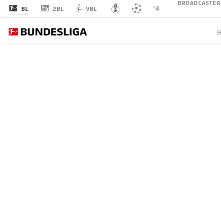
BROADCASTER
2BL
BL
VBL
SPIELTAG 6
LI