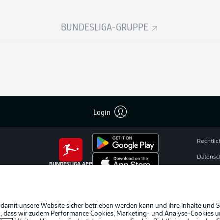
 letzte Duell
BUNDESLIGA-GRUPPE
n zu M'gladbach gegen Hoffenheim!
bald alle Infos zum Duell Borussia Mönchengladbach gegen T
Saison 2026/27.
Login
Rechtli
Datensc
BUNDESLIGA APP
Broadca
Jobs
Partner
 damit unsere Website sicher betrieben werden kann und ihre Inhalte und S
ein, dass wir zudem Performance Cookies, Marketing- und Analyse-Cookies u