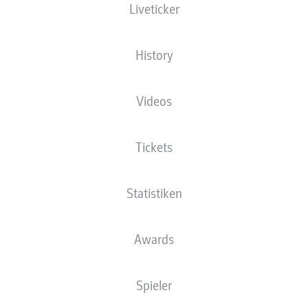
Liveticker
ista-Borussia-Park
History
Videos
Anzeige
Tickets
Statistiken
Awards
Spieler