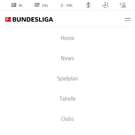
2BL
BL
VBL
ALEXANDER
Home
PRASS
22
News
Spielplan
MITTELFELD
Tabelle
TSG HOFFENHEIM
STATISTIK SAISON 2026/2027
TORE
MITSPIELER
Clubs