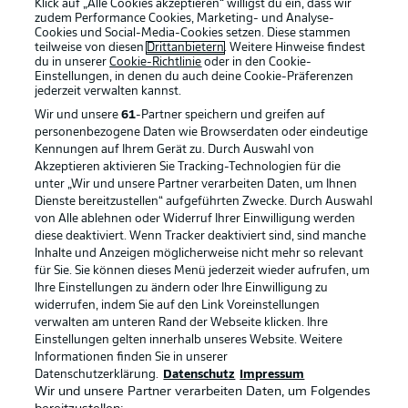
Klick auf „Alle Cookies akzeptieren“ willigst du ein, dass wir
zudem Performance Cookies, Marketing- und Analyse-
Cookies und Social-Media-Cookies setzen. Diese stammen
teilweise von diesen
Drittanbietern
. Weitere Hinweise findest
du in unserer
Cookie-Richtlinie
oder in den Cookie-
Einstellungen, in denen du auch deine Cookie-Präferenzen
jederzeit
verwalten kannst.
Wir und unsere
61
-Partner speichern und greifen auf
personenbezogene Daten wie Browserdaten oder eindeutige
Kennungen auf Ihrem Gerät zu. Durch Auswahl von
Akzeptieren aktivieren Sie Tracking-Technologien für die
unter „Wir und unsere Partner verarbeiten Daten, um Ihnen
Dienste bereitzustellen“ aufgeführten Zwecke. Durch Auswahl
Rechtliche Hinweise
Voreinstellungen verwalten
von Alle ablehnen oder Widerruf Ihrer Einwilligung werden
diese deaktiviert. Wenn Tracker deaktiviert sind, sind manche
Datenschutz
Nutzungsbedingungen
Inhalte und Anzeigen möglicherweise nicht mehr so relevant
Broadcaster
Kontakt
für Sie. Sie können dieses Menü jederzeit wieder aufrufen, um
Ihre Einstellungen zu ändern oder Ihre Einwilligung zu
Jobs
Impressum
widerrufen, indem Sie auf den Link Voreinstellungen
verwalten am unteren Rand der Webseite klicken. Ihre
Partner
Spieler
Einstellungen gelten innerhalb unseres Website. Weitere
Liveticker
AGB
Informationen finden Sie in unserer
Datenschutzerklärung.
Datenschutz
Impressum
Wir und unsere Partner verarbeiten Daten, um Folgendes