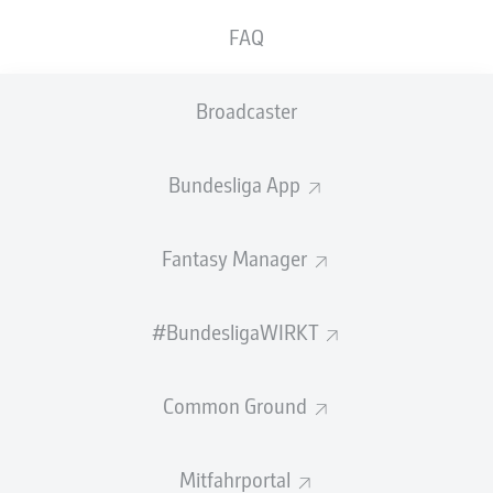
GEW.
GEW.
FAQ
ZWEIKÄMPFE
KOPFDUELLE
0
0
Broadcaster
Begangene Fouls
0
Bundesliga App
Gelbe Karten
0
Einsätze
0
Fantasy Manager
Sprints
0
#BundesligaWIRKT
Intensive Läufe
0
Common Ground
Laufdistanz (km)
0
Speed (km/h)
0
Mitfahrportal