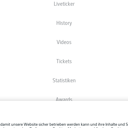
Liveticker
Die Startaufstellung wird 60 Minuten vor Anpfiff veröffentlicht.
History
Videos
Tickets
Statistiken
Awards
Rechtli
Spieler
Datensc
 damit unsere Website sicher betrieben werden kann und ihre Inhalte und S
BUNDESLIGA APP