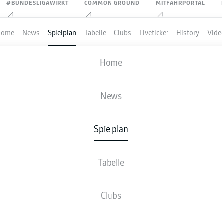
#BUNDESLIGAWIRKT
COMMON GROUND
MITFAHRPORTAL
Home
News
Spielplan
Tabelle
Clubs
Liveticker
History
Vide
RB LEIPZIG
-
HAMBURGER SV
Home
News
Spielplan
VE
NEWS
AUFSTELLUNGEN
STATISTIKEN
TABE
Tabelle
Clubs
Bleib am Ball