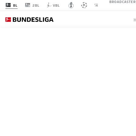
BROADCASTER
2BL
BL
VBL
SPIELTAG 3
LI