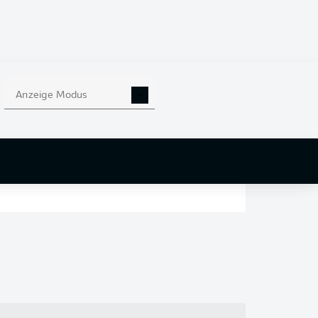
en
nd
Anzeige Modus
r