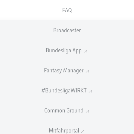
0
Gelbe Karten
FAQ
Einsätze
Broadcaster
Sprints
Intensive Läufe
Bundesliga App
Laufdistanz (km)
Fantasy Manager
Speed (km/h)
#BundesligaWIRKT
Flanken
NOCH MEHR BUNDESLIGA IN 
Common Ground
Mitfahrportal
Empfohlener redaktioneller Inhalt von
JWPlayer