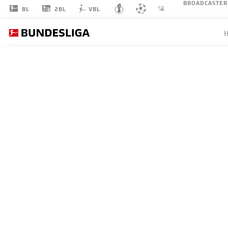
BROADCASTER
2BL
BL
VBL
ALBERT
SAMBI LOKONGA
6
MITTELFELD
HAMBURGER SV
STATISTIK SAISON 2026/2027
TORE
MITS