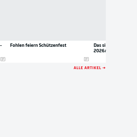
-
Fohlen feiern Schützenfest
Das sind die neuen Tr
2026/27
ALLE ARTIKEL →