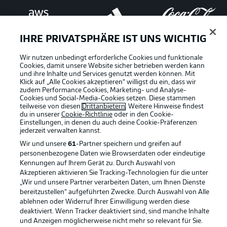
IHRE PRIVATSPHÄRE IST UNS WICHTIG
Wir nutzen unbedingt erforderliche Cookies und funktionale
Cookies, damit unsere Website sicher betrieben werden kann
und ihre Inhalte und Services genutzt werden können. Mit
Klick auf „Alle Cookies akzeptieren“ willigst du ein, dass wir
zudem Performance Cookies, Marketing- und Analyse-
Cookies und Social-Media-Cookies setzen. Diese stammen
teilweise von diesen
Drittanbietern
. Weitere Hinweise findest
du in unserer
Cookie-Richtlinie
oder in den Cookie-
Einstellungen, in denen du auch deine Cookie-Präferenzen
jederzeit
verwalten kannst.
Wir und unsere
61
-Partner speichern und greifen auf
personenbezogene Daten wie Browserdaten oder eindeutige
Kennungen auf Ihrem Gerät zu. Durch Auswahl von
Rechtliche Hinweise
Voreinstellungen verwalten
Akzeptieren aktivieren Sie Tracking-Technologien für die unter
„Wir und unsere Partner verarbeiten Daten, um Ihnen Dienste
Datenschutz
Nutzungsbedingungen
bereitzustellen“ aufgeführten Zwecke. Durch Auswahl von Alle
ablehnen oder Widerruf Ihrer Einwilligung werden diese
Broadcaster
Kontakt
deaktiviert. Wenn Tracker deaktiviert sind, sind manche Inhalte
Jobs
Impressum
und Anzeigen möglicherweise nicht mehr so relevant für Sie.