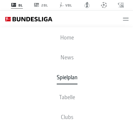
2BL
BL
VBL
SVD
-
FCA
Home
SVD
FCA
0
6
News
Spielplan
LIVE
NEWS
AUFSTELLUNGEN
STATISTIKEN
TABELLE
Tabelle
3-4-1-2
4-4-2
Clubs
STARTELF
SV DARMSTADT 98