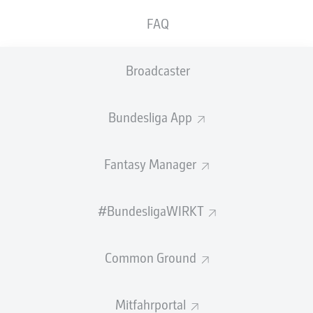
FAQ
BANK
Broadcaster
TORHÜTER
Bundesliga App
Alexander Brunst
Fantasy Manager
VERTEIDIGUNG
#BundesligaWIRKT
Thomas Isherwood
Christoph Zimmermann
Common Ground
Mitfahrportal