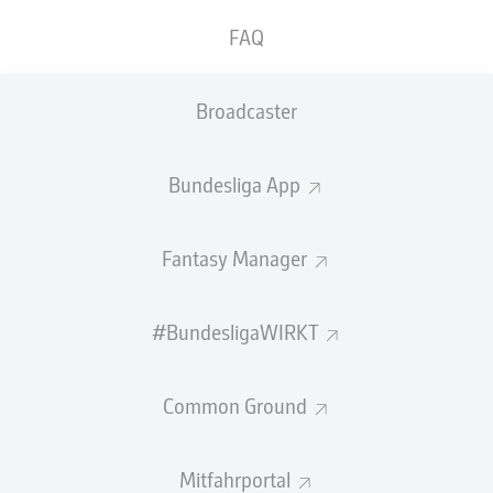
GEW.
GEW.
FAQ
ZWEIKÄMPFE
KOPFDUELLE
0
0
Broadcaster
Begangene Fouls
0
Bundesliga App
Gelbe Karten
0
Einsätze
0
Fantasy Manager
Sprints
0
#BundesligaWIRKT
Intensive Läufe
0
Common Ground
Laufdistanz (km)
0
Speed (km/h)
0
Mitfahrportal