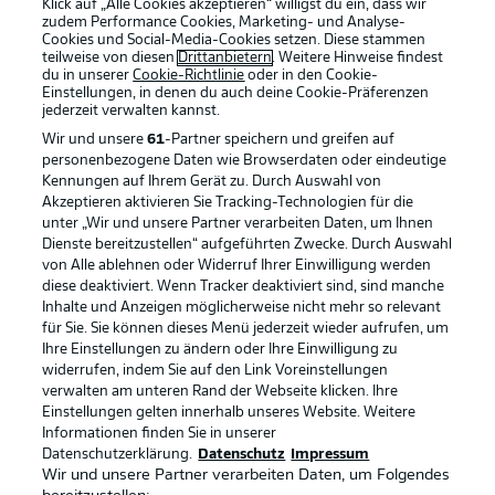
Klick auf „Alle Cookies akzeptieren“ willigst du ein, dass wir
zudem Performance Cookies, Marketing- und Analyse-
Cookies und Social-Media-Cookies setzen. Diese stammen
teilweise von diesen
Drittanbietern
. Weitere Hinweise findest
du in unserer
Cookie-Richtlinie
oder in den Cookie-
Einstellungen, in denen du auch deine Cookie-Präferenzen
jederzeit
verwalten kannst.
Wir und unsere
61
-Partner speichern und greifen auf
personenbezogene Daten wie Browserdaten oder eindeutige
Kennungen auf Ihrem Gerät zu. Durch Auswahl von
Akzeptieren aktivieren Sie Tracking-Technologien für die
unter „Wir und unsere Partner verarbeiten Daten, um Ihnen
Dienste bereitzustellen“ aufgeführten Zwecke. Durch Auswahl
Rechtliche Hinweise
Voreinstellungen verwalten
von Alle ablehnen oder Widerruf Ihrer Einwilligung werden
diese deaktiviert. Wenn Tracker deaktiviert sind, sind manche
Datenschutz
Nutzungsbedingungen
Inhalte und Anzeigen möglicherweise nicht mehr so relevant
Broadcaster
Kontakt
für Sie. Sie können dieses Menü jederzeit wieder aufrufen, um
Ihre Einstellungen zu ändern oder Ihre Einwilligung zu
Jobs
Impressum
widerrufen, indem Sie auf den Link Voreinstellungen
verwalten am unteren Rand der Webseite klicken. Ihre
Partner
Spieler
Einstellungen gelten innerhalb unseres Website. Weitere
Liveticker
AGB
Informationen finden Sie in unserer
Datenschutzerklärung.
Datenschutz
Impressum
Wir und unsere Partner verarbeiten Daten, um Folgendes