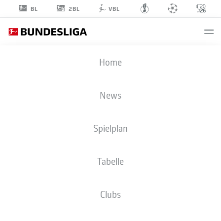
2BL
BL
VBL
LUCA
Home
PFEIFFER
16
News
Spielplan
ANGRIFF
Tabelle
SV ELVERSBERG
STATISTIK SAISON 2026/2027
TORE
MITSPIELER
Clubs