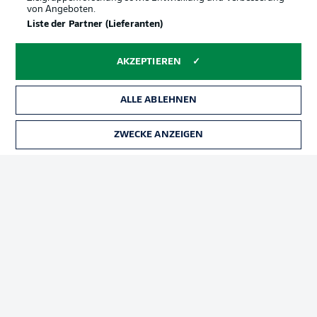
von Angeboten.
Liste der Partner (Lieferanten)
AKZEPTIEREN
Rechtliche Hinweise
Voreinstellungen verwalten
ALLE ABLEHNEN
Datenschutz
Nutzungsbedingungen
Broadcaster
Kontakt
ZWECKE ANZEIGEN
Jobs
Impressum
Partner
Spieler
Liveticker
AGB