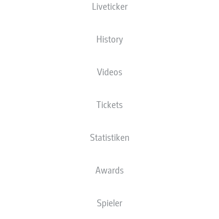
Liveticker
DIE FAKTEN-
BOCHUM RINGT
VORSCHAU ZUM 26.
FRANKFURT EIN 1:1 AB
SPIELTAG
History
Videos
Tickets
KLARES STATEMENT
GEGEN RASSISMUS
Statistiken
Awards
Spieler