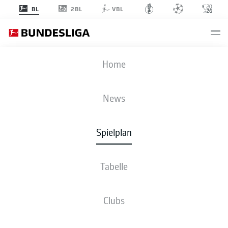
2BL
BL
VBL
SGE
-
BOC
Home
SGE
BOC
1
1
News
Spielplan
LIVE
NEWS
AUFSTELLUNGEN
STATISTIKEN
TABELLE
Tabelle
Clubs