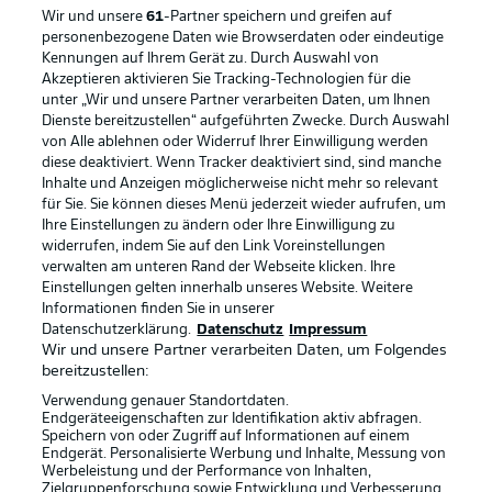
Wir und unsere
61
-Partner speichern und greifen auf
personenbezogene Daten wie Browserdaten oder eindeutige
BUNDESLIGA-GRUPPE
Kennungen auf Ihrem Gerät zu. Durch Auswahl von
Akzeptieren aktivieren Sie Tracking-Technologien für die
unter „Wir und unsere Partner verarbeiten Daten, um Ihnen
BUNDESLIGA APP
Dienste bereitzustellen“ aufgeführten Zwecke. Durch Auswahl
Sprachauswahl
von Alle ablehnen oder Widerruf Ihrer Einwilligung werden
Anzeige Modus
Deutsch
diese deaktiviert. Wenn Tracker deaktiviert sind, sind manche
Inhalte und Anzeigen möglicherweise nicht mehr so relevant
für Sie. Sie können dieses Menü jederzeit wieder aufrufen, um
Ihre Einstellungen zu ändern oder Ihre Einwilligung zu
Offizielle Partner
Login
widerrufen, indem Sie auf den Link Voreinstellungen
verwalten am unteren Rand der Webseite klicken. Ihre
Einstellungen gelten innerhalb unseres Website. Weitere
Informationen finden Sie in unserer
Datenschutzerklärung.
Datenschutz
Impressum
Wir und unsere Partner verarbeiten Daten, um Folgendes
bereitzustellen:
Verwendung genauer Standortdaten.
Endgeräteeigenschaften zur Identifikation aktiv abfragen.
Speichern von oder Zugriff auf Informationen auf einem
Endgerät. Personalisierte Werbung und Inhalte, Messung von
Werbeleistung und der Performance von Inhalten,
Zielgruppenforschung sowie Entwicklung und Verbesserung