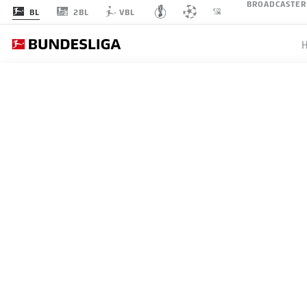
BROADCASTER
2BL
BL
VBL
SPIELTAG 10
LI