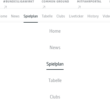
#BUNDESLIGAWIRKT
COMMON GROUND
MITFAHRPORTAL
Home
News
Spielplan
Tabelle
Clubs
Liveticker
History
Vide
VFL WOLFSBURG
-
M'GLADBACH
Home
WOB
BMG
2
2
News
Spielplan
VE
NEWS
AUFSTELLUNGEN
STATISTIKEN
TABE
Tabelle
Clubs