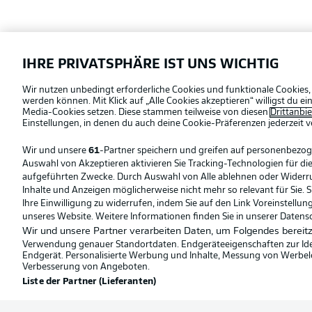
Football as it's meant to be
IHRE PRIVATSPHÄRE IST UNS WICHTIG
Offizielle Partner
Wir nutzen unbedingt erforderliche Cookies und funktionale Cookies,
werden können. Mit Klick auf „Alle Cookies akzeptieren“ willigst du 
Media-Cookies setzen. Diese stammen teilweise von diesen
Drittanbi
Einstellungen, in denen du auch deine Cookie-Präferenzen jederzeit
v
Wir und unsere
61
-Partner speichern und greifen auf personenbezo
Auswahl von Akzeptieren aktivieren Sie Tracking-Technologien für die
aufgeführten Zwecke. Durch Auswahl von Alle ablehnen oder Widerruf 
Inhalte und Anzeigen möglicherweise nicht mehr so relevant für Sie. 
Ihre Einwilligung zu widerrufen, indem Sie auf den Link Voreinstellu
unseres Website. Weitere Informationen finden Sie in unserer Datens
Wir und unsere Partner verarbeiten Daten, um Folgendes bereitz
Verwendung genauer Standortdaten. Endgeräteeigenschaften zur Ident
Endgerät. Personalisierte Werbung und Inhalte, Messung von Werbel
Verbesserung von Angeboten.
Liste der Partner (Lieferanten)
© 2026 Bundesliga-Gruppe GmbH