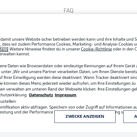
FAQ
Rechtli
Datensc
BUNDESLIGA APP
Broadcaster
Broadca
 damit unsere Website sicher betrieben werden kann und ihre Inhalte und S
Jobs
ein, dass wir zudem Performance Cookies, Marketing- und Analyse-Cookies u
Bundesliga App
etern
. Weitere Hinweise findest du in unserer
Cookie-Richtlinie
oder in den 
Partner
erwalten kannst.
Livetick
gene Daten wie Browserdaten oder eindeutige Kennungen auf Ihrem Gerät 
Fantasy Manager
 unter „Wir und unsere Partner verarbeiten Daten, um Ihnen Dienste bereitz
Ihrer Einwilligung werden diese deaktiviert. Wenn Tracker deaktiviert sin
Sie können dieses Menü jederzeit wieder aufrufen, um Ihre Einstellungen zu
ngen verwalten am unteren Rand der Webseite klicken. Ihre Einstellungen ge
#BundesligaWIRKT
chutzerklärung.
Datenschutz
Impressum
ustellen:
ifikation aktiv abfragen. Speichern von oder Zugriff auf Informationen a
Common Ground
eistung und der Performance von Inhalten, Zielgruppenforschung sowie E
ZWECKE ANZEIGEN
A
Sprachauswahl
Deutsch
Mitfahrportal