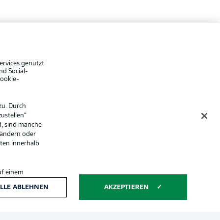
che Hinweise
Voreinstellungen verwalten
hutz
Nutzungsbedingungen
ster
Kontakt
ervices genutzt
Impressum
nd Social-
Cookie-
Spieler
er
AGB
zu. Durch
ustellen“
d, sind manche
 ändern oder
lten innerhalb
uf einem
ntwicklung und
LLE ABLEHNEN
AKZEPTIEREN
Anzeige Modus