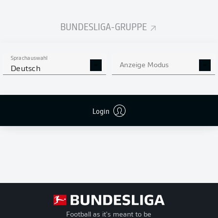
Niederlagen
T
Tore
BUNDESLIGA-GRUPPE
+/-
Tordifferenz
Pkt
Punkte
Sprachauswahl
Anzeige Modus
Deutsch
Login
Football as it's meant to be