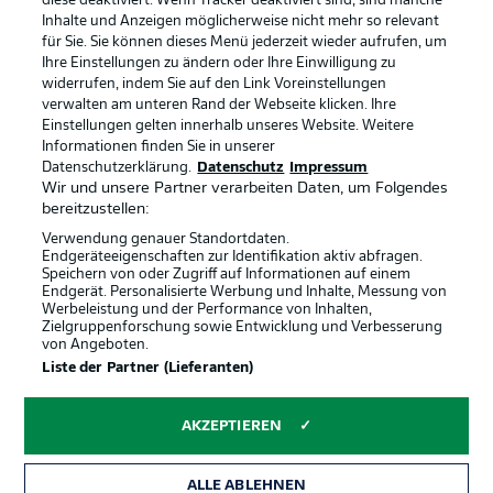
diese deaktiviert. Wenn Tracker deaktiviert sind, sind manche
Inhalte und Anzeigen möglicherweise nicht mehr so relevant
für Sie. Sie können dieses Menü jederzeit wieder aufrufen, um
Ihre Einstellungen zu ändern oder Ihre Einwilligung zu
widerrufen, indem Sie auf den Link Voreinstellungen
verwalten am unteren Rand der Webseite klicken. Ihre
Rechtliche Hinweise
Voreinstellungen verwalten
Einstellungen gelten innerhalb unseres Website. Weitere
Informationen finden Sie in unserer
Datenschutz
Nutzungsbedingungen
Datenschutzerklärung.
Datenschutz
Impressum
Wir und unsere Partner verarbeiten Daten, um Folgendes
Broadcaster
Kontakt
bereitzustellen:
Jobs
Impressum
Verwendung genauer Standortdaten.
Endgeräteeigenschaften zur Identifikation aktiv abfragen.
Partner
Spieler
Speichern von oder Zugriff auf Informationen auf einem
Endgerät. Personalisierte Werbung und Inhalte, Messung von
Liveticker
AGB
Werbeleistung und der Performance von Inhalten,
Zielgruppenforschung sowie Entwicklung und Verbesserung
von Angeboten.
Liste der Partner (Lieferanten)
AKZEPTIEREN
ALLE ABLEHNEN