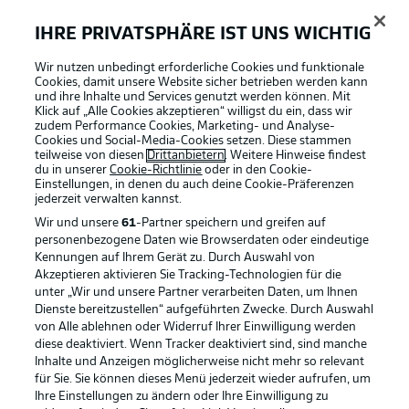
Die Startelf von Dortmund
IHRE PRIVATSPHÄRE IST UNS WICHTIG
Bürki - Meunier, Akanji, Hummels, Guerreiro - Witsel,
Delaney - Sancho, Reus, Reyna - Haaland
Wir nutzen unbedingt erforderliche Cookies und funktionale
Cookies, damit unsere Website sicher betrieben werden kann
und ihre Inhalte und Services genutzt werden können. Mit
Klick auf „Alle Cookies akzeptieren“ willigst du ein, dass wir
Das Schiedsrichter-Gespann
zudem Performance Cookies, Marketing- und Analyse-
Manuel Gräfe (SR), Guido Kleve (SR-A. 1), Markus Sinn
Cookies und Social-Media-Cookies setzen. Diese stammen
teilweise von diesen
Drittanbietern
. Weitere Hinweise findest
(SR-A. 2), Martin Petersen (4. Offizieller), Benjamin Brand
du in unserer
Cookie-Richtlinie
oder in den Cookie-
(VA), Christian Leicher (VA-A)
Einstellungen, in denen du auch deine Cookie-Präferenzen
jederzeit
verwalten kannst.
Wir und unsere
61
-Partner speichern und greifen auf
Das sagt Lucien Favre
personenbezogene Daten wie Browserdaten oder eindeutige
"Die zwei letzten Spiele gegen Bayern waren gut, auch
Kennungen auf Ihrem Gerät zu. Durch Auswahl von
Akzeptieren aktivieren Sie Tracking-Technologien für die
wenn wir knapp verloren haben. Wir müssen jetzt eben
unter „Wir und unsere Partner verarbeiten Daten, um Ihnen
eine noch bessere Leistung abliefern und natürlich wie
Dienste bereitzustellen“ aufgeführten Zwecke. Durch Auswahl
zuletzt sehr gut verteidigen."
von Alle ablehnen oder Widerruf Ihrer Einwilligung werden
diese deaktiviert. Wenn Tracker deaktiviert sind, sind manche
Inhalte und Anzeigen möglicherweise nicht mehr so relevant
Das sagt Hansi Flick
für Sie. Sie können dieses Menü jederzeit wieder aufrufen, um
"Dortmund hat eine herausragende Mannschaft. Sie
Ihre Einstellungen zu ändern oder Ihre Einwilligung zu