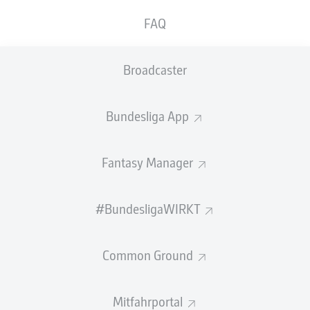
Anzeige
FAQ
Broadcaster
Fazit
90'
+ 7
Am Ende gewinnt der FC Bayern verdient diesen
Bundesliga App
Klassiker, auch wenn es noch mal spannend wurde. Die
Münchner kontrollierten über weite Strecken das
Spielgeschehen und münzten die Chancen in Tore um.
Fantasy Manager
Vor allem die eingewechselten Spieler machten den
qualitativen Unterschied.
#BundesligaWIRKT
SPIELENDE
Common Ground
Lewandowski trifft, aber Abseits!
90'
+ 3
Der Pole macht das vermeintliche 4:2 links vor dem Tor,
Mitfahrportal
nach Überprüfung wird der Treffer aber wegen Abseits