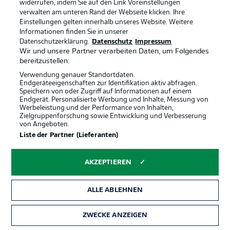
haben die beste Defensive in der Bundesliga und viel
widerrufen, indem Sie auf den Link Voreinstellungen
Qualität in der Offensive und enorme Qualitäten im
verwalten am unteren Rand der Webseite klicken. Ihre
Umschaltspiel. Es ist wichtig, dass wir als Mannschaft
Einstellungen gelten innerhalb unseres Website. Weitere
Informationen finden Sie in unserer
agieren. Es ist der deutsche Klassiker. Jeder ist motiviert.
Datenschutzerklärung.
Datenschutz
Impressum
Wir wissen, die ganze Welt schaut zu. Es ist nochmal
Wir und unsere Partner verarbeiten Daten, um Folgendes
eine besondere Motivation. Wir sind sehr selbstbewusst
bereitzustellen:
und werden alles tun, dieses Spiel zu gewinnen."
Verwendung genauer Standortdaten.
Endgeräteeigenschaften zur Identifikation aktiv abfragen.
Speichern von oder Zugriff auf Informationen auf einem
Sie fehlen dem FC Bayern
Endgerät. Personalisierte Werbung und Inhalte, Messung von
Werbeleistung und der Performance von Inhalten,
Davies (Bänderriss im Sprunggelenk), Nianzou
Zielgruppenforschung sowie Entwicklung und Verbesserung
(Knieverletzung), Zirkzee (Coronavirus)
von Angeboten.
Liste der Partner (Lieferanten)
Sie fehlen dem BVB
AKZEPTIEREN
Schmelzer (Reha nach Knieoperation), Zagadou
(Außenbandverletzung im Knie)
ALLE ABLEHNEN
ZWECKE ANZEIGEN