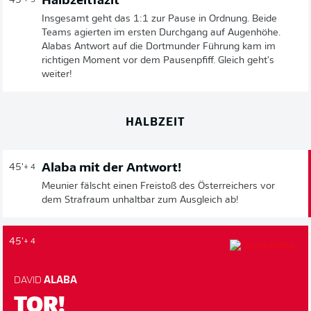
Halbzeitfazit
45'
+ 5
Insgesamt geht das 1:1 zur Pause in Ordnung. Beide
Teams agierten im ersten Durchgang auf Augenhöhe.
Alabas Antwort auf die Dortmunder Führung kam im
richtigen Moment vor dem Pausenpfiff. Gleich geht's
weiter!
HALBZEIT
Alaba mit der Antwort!
45'
+ 4
Meunier fälscht einen Freistoß des Österreichers vor
dem Strafraum unhaltbar zum Ausgleich ab!
45'
+ 4
DAVID
ALABA
TOR!