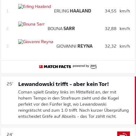
1.
ERLING
HAALAND
34,55
km/h
2.
BOUNA
SARR
32,88
km/h
3.
GIOVANNI
REYNA
32,32
km/h
Lewandowski trifft - aber kein Tor!
25'
Coman spielt Gnabry links im Mittelfeld an, der mit
hohem Tempo in den Strafraum zieht und die Kugel
perfekt vor den Fünfer legt, wo Lewandowski
reingrätscht und zum 1:0 trifft. Nach kurzer Überprüfung
entscheidet Gräfe auf Abseits - das Tor zählt nicht.
24'