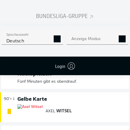
zurückgenommen.
BUNDESLIGA-GRUPPE
90'
+ 3
Situation
Tor
Sprachauswahl
Anzeige Modus
Deutsch
Überprüfung
Abseits?
Entscheidung
Kein Tor
Login
Nachspielzeit
90'
+ 2
Fünf Minuten gibt es obendrauf.
Gelbe Karte
90'
+ 1
AXEL
WITSEL