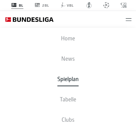
2BL
BL
VBL
BVB
-
FCB
Home
BVB
FCB
2
3
News
Spielplan
LIVE
NEWS
AUFSTELLUNGEN
STATISTIKEN
TABELLE
Tabelle
Clubs