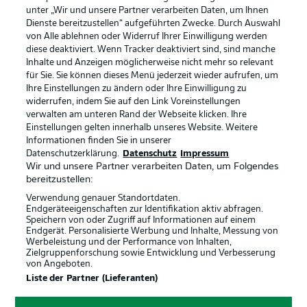
unter „Wir und unsere Partner verarbeiten Daten, um Ihnen
Dienste bereitzustellen“ aufgeführten Zwecke. Durch Auswahl
Rechtliche Hinweise
Voreinstellungen verwalten
von Alle ablehnen oder Widerruf Ihrer Einwilligung werden
diese deaktiviert. Wenn Tracker deaktiviert sind, sind manche
Datenschutz
Nutzungsbedingungen
Inhalte und Anzeigen möglicherweise nicht mehr so relevant
Broadcaster
Kontakt
für Sie. Sie können dieses Menü jederzeit wieder aufrufen, um
Ihre Einstellungen zu ändern oder Ihre Einwilligung zu
Jobs
Impressum
widerrufen, indem Sie auf den Link Voreinstellungen
verwalten am unteren Rand der Webseite klicken. Ihre
Partner
Spieler
Einstellungen gelten innerhalb unseres Website. Weitere
Liveticker
AGB
Informationen finden Sie in unserer
Datenschutzerklärung.
Datenschutz
Impressum
Wir und unsere Partner verarbeiten Daten, um Folgendes
bereitzustellen:
Verwendung genauer Standortdaten.
Endgeräteeigenschaften zur Identifikation aktiv abfragen.
Speichern von oder Zugriff auf Informationen auf einem
Endgerät. Personalisierte Werbung und Inhalte, Messung von
Werbeleistung und der Performance von Inhalten,
Zielgruppenforschung sowie Entwicklung und Verbesserung
von Angeboten.
© 2026 Bundesliga-Gruppe GmbH
Liste der Partner (Lieferanten)