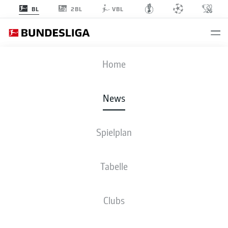
2BL
BL
VBL
Anzeige
Home
News
Marie-Louise Eta freut sich über ihren historischen Erfolg
- © IMAGO /
HMB-Media International / Matthias Koch
Spielplan
Tabelle
Clubs