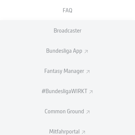
Zahlen lieferte der 33. Spieltag bislang.
FAQ
0 -
Erst zum zweiten Mal in dieser Saison gab es keine
Punkteteilung, zuvor war dies nur am achten Spieltag
Broadcaster
der Fall.
1 -
Als erste Trainerin gewann Marie-Louise Eta beim
Bundesliga App
Auswärtssieg von Union Berlin in Mainz
ein
Bundesligaspiel.
Fantasy Manager
1 -
Als Aufsteiger schließt der HSV die Saison als
Nummer Eins im Norden ab, wird am Saisonende
Bremen, Wolfsburg und St. Pauli hinter sich lassen.
#BundesligaWIRKT
1,6 -
Michael Olise
erzielte bei
Bayerns Sieg in
Wolfsburg
den unwahrscheinlichsten Treffer des
Common Ground
Spieltags (Tor-Wahrscheinlichkeit 1,6 Prozent). In dieser
Saison gab es nur ein unwahrscheinlicheres Tor und dies
erzielte auch der Franzose (1,3 Prozent Tor-
Mitfahrportal