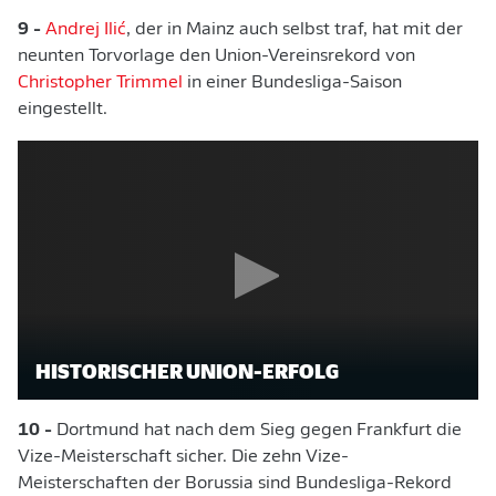
9 -
Andrej Ilić
, der in Mainz auch selbst traf, hat mit der
neunten Torvorlage den Union-Vereinsrekord von
Christopher Trimmel
in einer Bundesliga-Saison
eingestellt.
HISTORISCHER UNION-ERFOLG
10 -
Dortmund hat nach dem Sieg gegen Frankfurt die
Vize-Meisterschaft sicher. Die zehn Vize-
Meisterschaften der Borussia sind Bundesliga-Rekord