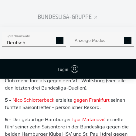
Wahrscheinlichkeit am 31. Spieltag in Mainz).
3 -
Jan Schöppner
erzielte seine drei Saisontore alle bei
BUNDESLIGA-GRUPPE
den einzigen beiden FCH-Auswärtssiegen (2:1-
Siegtreffer bei Union, Doppelpackpremiere beim 3:1 in
Köln).
Sprachauswahl
Anzeige Modus
Deutsch
4 -
Leverkusens Führungstreffer
in Stuttgart
war erst das
vierte Saisontor einer Mannschaft in der ersten
Spielminute.
Login
4 -
Michael Olise
erzielte in seiner Karriere gegen keinen
Club mehr Tore als gegen den VfL Wolfsburg (vier, alle
den letzten drei Bundesliga-Duellen).
5 -
Nico Schlotterbeck
erzielte
gegen Frankfurt
seinen
fünften Saisontreffer - persönlicher Rekord.
5 -
Der gebürtige Hamburger
Igor Matanović
erzielte
fünf seiner zehn Saisontore in der Bundesliga gegen die
beiden Hamburger Klubs HSV und St. Pauli (drei gegen