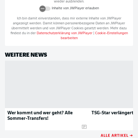
wieder ausblenden.
Inhalte von
JWPlayer
erlauben
Ich bin damit einverstanden, dass mir externe Inhalte von
JWPlayer
angezeigt werden. Damit können personenbezogene Daten an
JWPlayer
übermittelt werden und von
JWPlayer
Cookies gesetzt werden. Mehr dazu
findest du in der
Datenschutzerklärung von
JWPlayer
|
Cookie-Einstellungen
bearbeiten
WEITERE NEWS
Wer kommt und wer geht? Alle
TSG-Star verlängert la
Sommer-Transfers!
ALLE ARTIKEL →