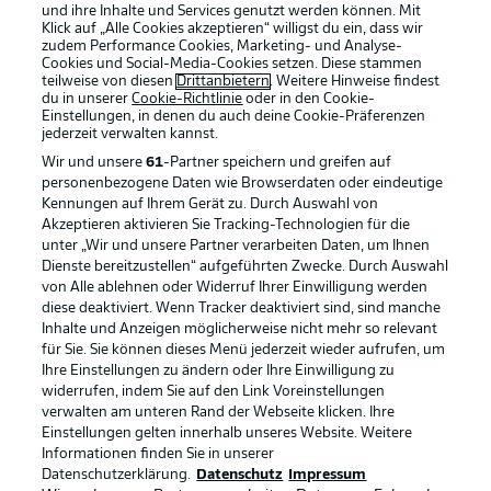
und ihre Inhalte und Services genutzt werden können. Mit
Klick auf „Alle Cookies akzeptieren“ willigst du ein, dass wir
zudem Performance Cookies, Marketing- und Analyse-
Cookies und Social-Media-Cookies setzen. Diese stammen
teilweise von diesen
Drittanbietern
. Weitere Hinweise findest
du in unserer
Cookie-Richtlinie
oder in den Cookie-
Einstellungen, in denen du auch deine Cookie-Präferenzen
jederzeit
verwalten kannst.
Wir und unsere
61
-Partner speichern und greifen auf
personenbezogene Daten wie Browserdaten oder eindeutige
Kennungen auf Ihrem Gerät zu. Durch Auswahl von
Akzeptieren aktivieren Sie Tracking-Technologien für die
unter „Wir und unsere Partner verarbeiten Daten, um Ihnen
Dienste bereitzustellen“ aufgeführten Zwecke. Durch Auswahl
Rechtliche Hinweise
Voreinstellungen verwalten
von Alle ablehnen oder Widerruf Ihrer Einwilligung werden
diese deaktiviert. Wenn Tracker deaktiviert sind, sind manche
Datenschutz
Nutzungsbedingungen
Inhalte und Anzeigen möglicherweise nicht mehr so relevant
Broadcaster
Kontakt
für Sie. Sie können dieses Menü jederzeit wieder aufrufen, um
Ihre Einstellungen zu ändern oder Ihre Einwilligung zu
Jobs
Impressum
widerrufen, indem Sie auf den Link Voreinstellungen
verwalten am unteren Rand der Webseite klicken. Ihre
Partner
Spieler
Einstellungen gelten innerhalb unseres Website. Weitere
Liveticker
AGB
Informationen finden Sie in unserer
Datenschutzerklärung.
Datenschutz
Impressum