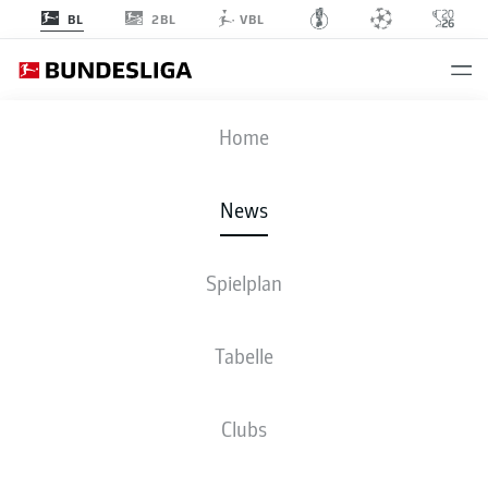
2BL
BL
VBL
Anzeige
Home
News
Spielplan
Tabelle
SIEG IN ÜBERZAHL: DIE TSG BLEIBT AUF CL-
Clubs
KURS