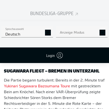
BUNDESLIGA-GRUPPE
Sprachauswahl
Anzeige Modus
Deutsch
Login
Früher Platzverweis gegen Bremen
- IMAGO/Jan Huebner
SUGAWARA FLIEGT – BREMEN IN UNTERZAHL
Die Partie begann turbulent: Bereits in der 2. Minute traf
Yukinari Sugawara
Bazoumana Toure
mit gestrecktem
Bein am Knöchel. Nach einer VAR-Überprüfung zeigte
Schiedsrichter Sören Storks dem Bremer
Rechtsverteidiger in der 5. Minute die Rote Karte – der