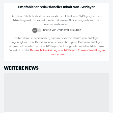
Empfohlener redaktioneller Inhalt von
JWPlayer
An dieser Stelle findest du einen externen Inhalt von
JWPlayer
, der den
Artikel ergänzt. Du kannst ihn dir mit einem Klick anzeigen lassen und
wieder ausblenden.
Inhalte von
JWPlayer
erlauben
Ich bin damit einverstanden, dass mir externe Inhalte von
JWPlayer
angezeigt werden. Damit können personenbezogene Daten an
JWPlayer
übermittelt werden und von
JWPlayer
Cookies gesetzt werden. Mehr dazu
findest du in der
Datenschutzerklärung von
JWPlayer
|
Cookie-Einstellungen
bearbeiten
WEITERE NEWS