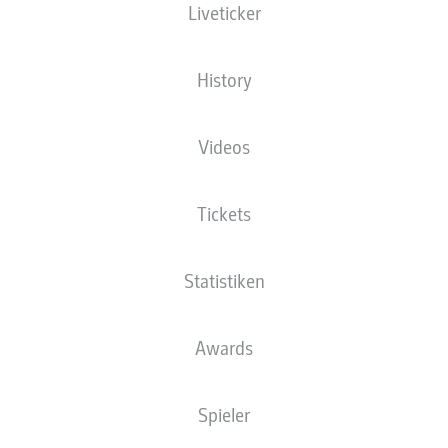
Liveticker
BUNDESLIGA
History
YAN DIOMANDES
EMOTIONALER BRIEF AN
Videos
SEINE VERSTORBENE
SCHWESTER ROXANE
Tickets
19.06.2026
Statistiken
ZUSAMMENFASSUNG
Awards
Spieler