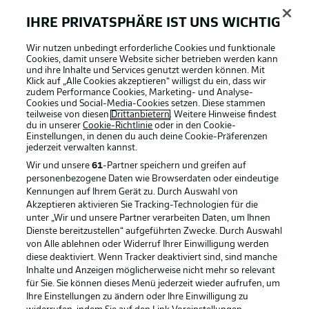
IHRE PRIVATSPHÄRE IST UNS WICHTIG
Wir nutzen unbedingt erforderliche Cookies und funktionale
Cookies, damit unsere Website sicher betrieben werden kann
und ihre Inhalte und Services genutzt werden können. Mit
Klick auf „Alle Cookies akzeptieren“ willigst du ein, dass wir
zudem Performance Cookies, Marketing- und Analyse-
Cookies und Social-Media-Cookies setzen. Diese stammen
teilweise von diesen
Drittanbietern
. Weitere Hinweise findest
du in unserer
Cookie-Richtlinie
oder in den Cookie-
Einstellungen, in denen du auch deine Cookie-Präferenzen
jederzeit
verwalten kannst.
Wir und unsere
61
-Partner speichern und greifen auf
personenbezogene Daten wie Browserdaten oder eindeutige
Kennungen auf Ihrem Gerät zu. Durch Auswahl von
Akzeptieren aktivieren Sie Tracking-Technologien für die
unter „Wir und unsere Partner verarbeiten Daten, um Ihnen
Dienste bereitzustellen“ aufgeführten Zwecke. Durch Auswahl
Rechtliche Hinweise
Voreinstellungen verwalten
von Alle ablehnen oder Widerruf Ihrer Einwilligung werden
diese deaktiviert. Wenn Tracker deaktiviert sind, sind manche
Datenschutz
Nutzungsbedingungen
Inhalte und Anzeigen möglicherweise nicht mehr so relevant
Broadcaster
Kontakt
für Sie. Sie können dieses Menü jederzeit wieder aufrufen, um
Ihre Einstellungen zu ändern oder Ihre Einwilligung zu
Jobs
Impressum