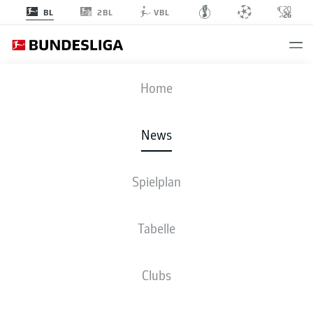
2BL
BL
VBL
Anzeige
Home
News
Yan Diomande bei der WM im Trikot der Elfenbeinküste
- ©
IMAGO/WILLIAM VOLCOV
Spielplan
Tabelle
Clubs