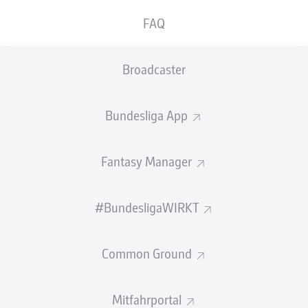
besonders herausstachen.
FAQ
Welche VfB-Stars hast du in deinem Fantasy-Team?
Der
VfB Stuttgart
kam nach einem holprigen Saisonstart
Broadcaster
nun endgültig ins Rollen und
führte den BVB beim 5:1-
Erfolg
über weite Strecken der Partie vor. Das
Offensivspiel erinnerte an die Gala-Auftritte aus der
Bundesliga App
vergangenen Spielzeit, denn trotz der vielen Tore ließen
die Schwaben noch einige Hochkaräter liegen. Die
Fantasy Manager
Mannschaft von Sebastian Hoeneß ist
saisonübergreifend seit 14 Bundesliga-Heimspielen
ungeschlagen (10 Siege, vier Remis) - das ist die längste
#BundesligaWIRKT
Serie seit 17 Jahren.
Dem Stuttgarter Cheftrainer ist es gelungen, die
Common Ground
Neuzugänge schnell in sein System zu integrieren.
Ermedin Demirović
passt perfekt in die Mannschaft und
ist mit vier Toren der beste Torjäger des Vizemeisters.
Mitfahrportal
Sowohl er als auch sein Backup
El Bilal Touré
waren