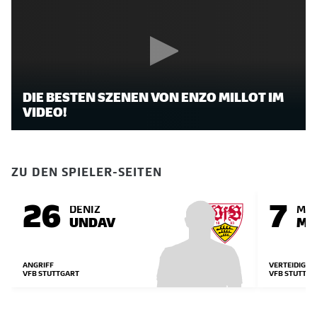
DIE BESTEN SZENEN VON ENZO MILLOT IM
VIDEO!
ZU DEN SPIELER-SEITEN
26
7
DENIZ
MAX
UNDAV
MI
ANGRIFF
VERTEIDIGUN
VFB STUTTGART
VFB STUTTGA