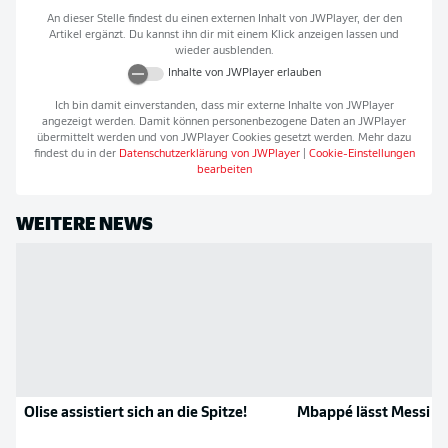
An dieser Stelle findest du einen externen Inhalt von
JWPlayer
, der den
Artikel ergänzt. Du kannst ihn dir mit einem Klick anzeigen lassen und
wieder ausblenden.
Inhalte von
JWPlayer
erlauben
Ich bin damit einverstanden, dass mir externe Inhalte von
JWPlayer
angezeigt werden. Damit können personenbezogene Daten an
JWPlayer
übermittelt werden und von
JWPlayer
Cookies gesetzt werden. Mehr dazu
findest du in der
Datenschutzerklärung von
JWPlayer
|
Cookie-Einstellungen
bearbeiten
WEITERE NEWS
Olise assistiert sich an die Spitze!
Mbappé lässt Messi hi