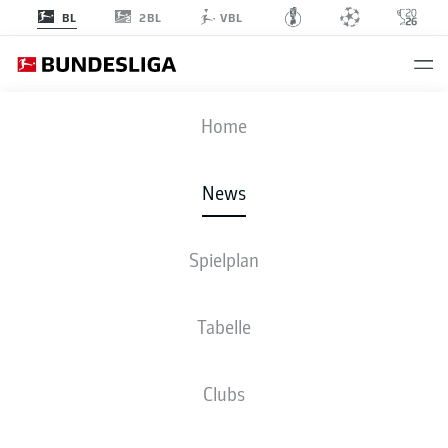
2BL
BL
VBL
Anzeige
Home
News
Spielplan
Tabelle
Clubs
DER VFB HAT SEIN MOJO ZURÜCK