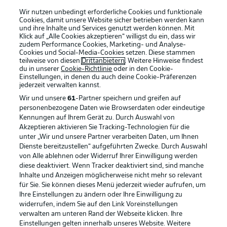
Wir nutzen unbedingt erforderliche Cookies und funktionale
Cookies, damit unsere Website sicher betrieben werden kann
und ihre Inhalte und Services genutzt werden können. Mit
Klick auf „Alle Cookies akzeptieren“ willigst du ein, dass wir
zudem Performance Cookies, Marketing- und Analyse-
Cookies und Social-Media-Cookies setzen. Diese stammen
teilweise von diesen
Drittanbietern
. Weitere Hinweise findest
du in unserer
Cookie-Richtlinie
oder in den Cookie-
Einstellungen, in denen du auch deine Cookie-Präferenzen
jederzeit
verwalten kannst.
Wir und unsere
61
-Partner speichern und greifen auf
personenbezogene Daten wie Browserdaten oder eindeutige
Kennungen auf Ihrem Gerät zu. Durch Auswahl von
Akzeptieren aktivieren Sie Tracking-Technologien für die
unter „Wir und unsere Partner verarbeiten Daten, um Ihnen
Dienste bereitzustellen“ aufgeführten Zwecke. Durch Auswahl
Rechtliche Hinweise
Voreinstellungen verwalten
von Alle ablehnen oder Widerruf Ihrer Einwilligung werden
diese deaktiviert. Wenn Tracker deaktiviert sind, sind manche
Datenschutz
Nutzungsbedingungen
Inhalte und Anzeigen möglicherweise nicht mehr so relevant
Broadcaster
Kontakt
für Sie. Sie können dieses Menü jederzeit wieder aufrufen, um
Ihre Einstellungen zu ändern oder Ihre Einwilligung zu
Jobs
Impressum
widerrufen, indem Sie auf den Link Voreinstellungen
verwalten am unteren Rand der Webseite klicken. Ihre
Partner
Spieler
Einstellungen gelten innerhalb unseres Website. Weitere