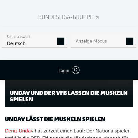
gegen Dortmund erfolgreich, der Treffer zum 4:1 war
Tourés erster Treffer für den VfB. Die Hauptakteure sind
BUNDESLIGA-GRUPPE
allerdings drei Spieler, die bereits in der letzten Saison
im Kader standen.
Sprachauswahl
Anzeige Modus
Deutsch
Login
UNDAV UND DER VFB LASSEN DIE MUSKELN
SPIELEN
UNDAV LÄSST DIE MUSKELN SPIELEN
Deniz Undav
hat zurzeit einen Lauf: Der Nationalspieler