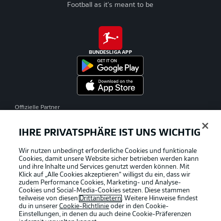
Football as it's meant to be
BUNDESLIGA APP
Offizielle Partner
IHRE PRIVATSPHÄRE IST UNS WICHTIG
Wir nutzen unbedingt erforderliche Cookies und funktionale
Cookies, damit unsere Website sicher betrieben werden kann
und ihre Inhalte und Services genutzt werden können. Mit
Klick auf „Alle Cookies akzeptieren“ willigst du ein, dass wir
zudem Performance Cookies, Marketing- und Analyse-
Cookies und Social-Media-Cookies setzen. Diese stammen
teilweise von diesen
Drittanbietern
. Weitere Hinweise findest
du in unserer
Cookie-Richtlinie
oder in den Cookie-
Einstellungen, in denen du auch deine Cookie-Präferenzen