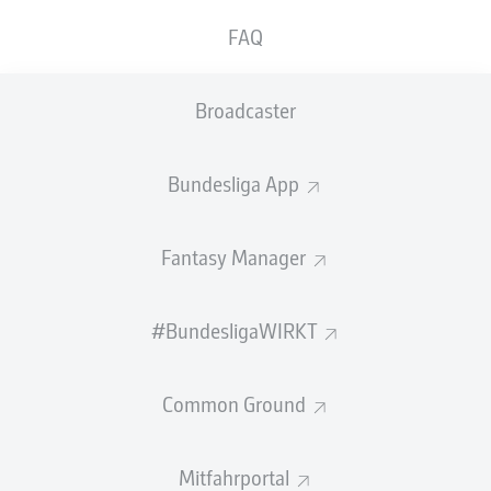
FAQ
Xabi Alonso (Leverkusen)
: "Die ersten zwei Tore haben
wir gut gemacht, aber danach hatten wir keine gute
Mentalität, zu kämpfen und zu spielen. Mit der zweiten
Broadcaster
Halbzeit war ich nicht zufrieden. Wir haben zwei große
Fehler gemacht. Daraus müssen wir lernen. Es gibt noch
ein Spiel, aber wir könnten in einer besseren Situation
Bundesliga App
sein. Wir hatten genug Chancen, ein drittes Tor zu
machen. Wir hatten eigentlich die Kontrolle. Aber das
erste Tor war ein Geschenk - und das zweite auch."
Fantasy Manager
Daniel Farke (Gladbach)
: "Ich bin nicht ratlos, eher
enttäuscht. Weil wir zurecht 0:2 hinten gelegen haben.
#BundesligaWIRKT
Leverkusen war in Physis und Tempo überlegen. Ich fand
uns in der ersten Halbzeit nicht handlungsschnell genug.
Aber ich bin richtig stolz auf die Reaktion meiner
Common Ground
Mannschaft. Es waren keine einfachen Wochen. So eine
zweite Halbzeit hier abzuliefern, wo wir uns den
Mitfahrportal
Ausgleich mehr als verdient haben. Da musst du schon