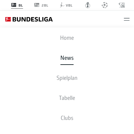
2BL
BL
VBL
Anzeige
Home
News
Edin Terzic: "Wir sind so nah dran wie schon lange nicht mehr"
- © Alex
Spielplan
Grimm/Getty Images
Tabelle
Clubs