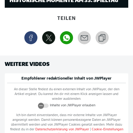
TEILEN
WEITERE VIDEOS
Empfohlener redaktioneller Inhalt von
JWPlayer
An dieser Stelle findest du einen externen Inhalt von
JWPlayer
, der den
Artikel ergänzt. Du kannst ihn dir mit einem Klick anzeigen lassen und
wieder ausblenden.
Inhalte von
JWPlayer
erlauben
Ich bin damit einverstanden, dass mir externe Inhalte von
JWPlayer
angezeigt werden. Damit können personenbezogene Daten an
JWPlayer
übermittelt werden und von
JWPlayer
Cookies gesetzt werden. Mehr dazu
findest du in der
Datenschutzerklärung von
JWPlayer
|
Cookie-Einstellungen