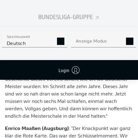
fast unglücklich sein, dass du das Spiel nicht gewinnst.
Und das bei einer der konterstärksten Mannschaften
BUNDESLIGA-GRUPPE
Europas, die 2:0 in Führung ist zur Pause. Das ganze
Stadion kocht. Da muss ich sagen: Chapeau, da bin ich
total zufrieden mit der Mannschaft. Unter dem Strich
Sprachauswahl
auch mit dem Punktgewinn."
Anzeige Modus
Deutsch
FC Augsburg - Borussia Dortmund 0:3
Edin Terzic (Dortmund)
: "Es freut uns erstmal, dass wir
Login
überhaupt in diese Situation kommen. Man muss die
Geschichte dieses Vereins sehen, wie oft wir Deutscher
Meister wurden: Im Schnitt alle zehn Jahre. Dieses Jahr
sind wir so nah dran wie schon lange nicht mehr. Jetzt
müssen wir noch sechs Mal schlafen, einmal wach
werden, Vollgas geben. Und dann können wir hoffentlich
endlich die Meisterschale in der Hand halten.“
Enrico Maaßen (Augsburg)
: "Der Knackpunkt war ganz
klar die Rote Karte. Das war der Schlüsselmoment. Wir