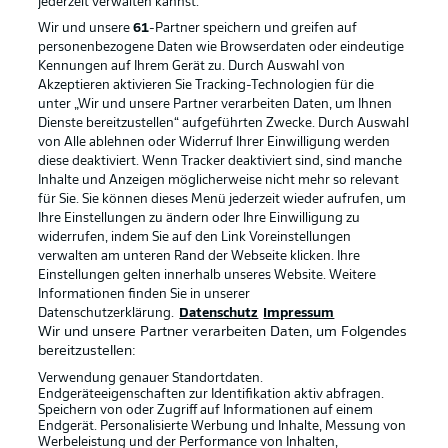
jederzeit
verwalten kannst.
Wir und unsere
61
-Partner speichern und greifen auf
personenbezogene Daten wie Browserdaten oder eindeutige
Kennungen auf Ihrem Gerät zu. Durch Auswahl von
Akzeptieren aktivieren Sie Tracking-Technologien für die
unter „Wir und unsere Partner verarbeiten Daten, um Ihnen
Dienste bereitzustellen“ aufgeführten Zwecke. Durch Auswahl
Rechtliche Hinweise
Voreinstellungen verwalten
von Alle ablehnen oder Widerruf Ihrer Einwilligung werden
diese deaktiviert. Wenn Tracker deaktiviert sind, sind manche
Datenschutz
Nutzungsbedingungen
Inhalte und Anzeigen möglicherweise nicht mehr so relevant
Broadcaster
Kontakt
für Sie. Sie können dieses Menü jederzeit wieder aufrufen, um
Ihre Einstellungen zu ändern oder Ihre Einwilligung zu
Jobs
Impressum
widerrufen, indem Sie auf den Link Voreinstellungen
verwalten am unteren Rand der Webseite klicken. Ihre
Partner
Spieler
Einstellungen gelten innerhalb unseres Website. Weitere
Liveticker
AGB
Informationen finden Sie in unserer
Datenschutzerklärung.
Datenschutz
Impressum
Wir und unsere Partner verarbeiten Daten, um Folgendes
bereitzustellen:
Verwendung genauer Standortdaten.
Endgeräteeigenschaften zur Identifikation aktiv abfragen.
Speichern von oder Zugriff auf Informationen auf einem
Endgerät. Personalisierte Werbung und Inhalte, Messung von
Werbeleistung und der Performance von Inhalten,