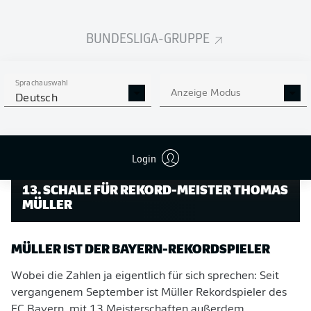
Ausreden mehr und muss tun, was er eigentlich lieber
anderen überlässt: über die Legende Thomas Müller
BUNDESLIGA-GRUPPE
reden.
Sprachauswahl
Anzeige Modus
Deutsch
Login
13. SCHALE FÜR REKORD-MEISTER THOMAS
MÜLLER
MÜLLER IST DER BAYERN-REKORDSPIELER
Wobei die Zahlen ja eigentlich für sich sprechen: Seit
vergangenem September ist Müller Rekordspieler des
FC Bayern, mit 13 Meisterschaften außerdem