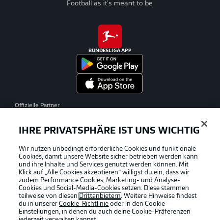
Football as it's meant to be
BUNDESLIGA APP
Offizielle Partner
IHRE PRIVATSPHÄRE IST UNS WICHTIG
Wir nutzen unbedingt erforderliche Cookies und funktionale
Cookies, damit unsere Website sicher betrieben werden kann
und ihre Inhalte und Services genutzt werden können. Mit
Klick auf „Alle Cookies akzeptieren“ willigst du ein, dass wir
zudem Performance Cookies, Marketing- und Analyse-
Cookies und Social-Media-Cookies setzen. Diese stammen
teilweise von diesen
Drittanbietern
. Weitere Hinweise findest
du in unserer
Cookie-Richtlinie
oder in den Cookie-
Einstellungen, in denen du auch deine Cookie-Präferenzen
jederzeit
verwalten kannst.