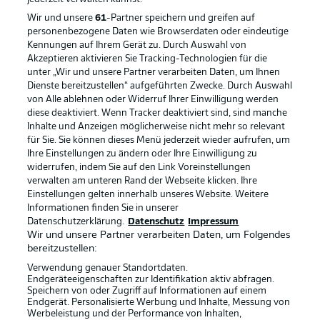
Wir und unsere
61
-Partner speichern und greifen auf
personenbezogene Daten wie Browserdaten oder eindeutige
Kennungen auf Ihrem Gerät zu. Durch Auswahl von
Akzeptieren aktivieren Sie Tracking-Technologien für die
unter „Wir und unsere Partner verarbeiten Daten, um Ihnen
Dienste bereitzustellen“ aufgeführten Zwecke. Durch Auswahl
Rechtliche Hinweise
Voreinstellungen verwalten
von Alle ablehnen oder Widerruf Ihrer Einwilligung werden
diese deaktiviert. Wenn Tracker deaktiviert sind, sind manche
Datenschutz
Nutzungsbedingungen
Inhalte und Anzeigen möglicherweise nicht mehr so relevant
Broadcaster
Kontakt
für Sie. Sie können dieses Menü jederzeit wieder aufrufen, um
Ihre Einstellungen zu ändern oder Ihre Einwilligung zu
Jobs
Impressum
widerrufen, indem Sie auf den Link Voreinstellungen
verwalten am unteren Rand der Webseite klicken. Ihre
Partner
Spieler
Einstellungen gelten innerhalb unseres Website. Weitere
Liveticker
AGB
Informationen finden Sie in unserer
Datenschutzerklärung.
Datenschutz
Impressum
Wir und unsere Partner verarbeiten Daten, um Folgendes
bereitzustellen:
Verwendung genauer Standortdaten.
Endgeräteeigenschaften zur Identifikation aktiv abfragen.
Speichern von oder Zugriff auf Informationen auf einem
Endgerät. Personalisierte Werbung und Inhalte, Messung von
Werbeleistung und der Performance von Inhalten,