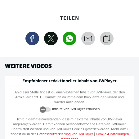
TEILEN
WEITERE VIDEOS
Empfohlener redaktioneller Inhalt von
JWPlayer
An dieser Stelle findest du einen externen Inhalt von
JWPlayer
, der den
Artikel ergänzt. Du kannst ihn dir mit einem Klick anzeigen lassen und
wieder ausblenden.
Inhalte von
JWPlayer
erlauben
Ich bin damit einverstanden, dass mir externe Inhalte von
JWPlayer
angezeigt werden. Damit können personenbezogene Daten an
JWPlayer
übermittelt werden und von
JWPlayer
Cookies gesetzt werden. Mehr dazu
findest du in der
Datenschutzerklärung von
JWPlayer
|
Cookie-Einstellungen