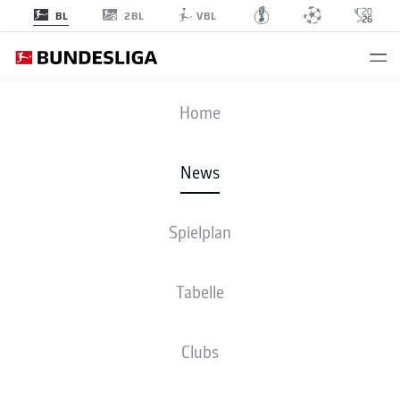
2BL
BL
VBL
Anzeige
Home
News
Müllers 13 Meisterschalen
- © DFL Deutsche Fußball Liga
Spielplan
Tabelle
Clubs