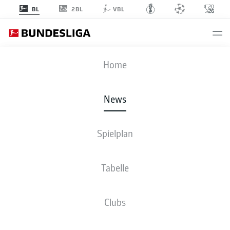
2BL
BL
VBL
Anzeige
Home
News
Dortmund, Bayern und Köln sorgen für Gesprächsstoff am 8. Spieltag
- ©
Spielplan
imago images | Getty Images
Tabelle
Clubs