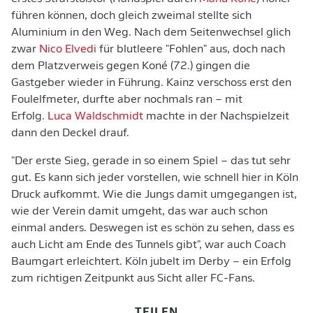
führen können, doch gleich zweimal stellte sich
Aluminium in den Weg. Nach dem Seitenwechsel glich
zwar
Nico Elvedi
für blutleere "Fohlen" aus, doch nach
dem Platzverweis gegen Koné (72.) gingen die
Gastgeber wieder in Führung. Kainz verschoss erst den
Foulelfmeter, durfte aber nochmals ran – mit
Erfolg.
Luca Waldschmidt
machte in der Nachspielzeit
dann den Deckel drauf.
"Der erste Sieg, gerade in so einem Spiel – das tut sehr
gut. Es kann sich jeder vorstellen, wie schnell hier in Köln
Druck aufkommt. Wie die Jungs damit umgegangen ist,
wie der Verein damit umgeht, das war auch schon
einmal anders. Deswegen ist es schön zu sehen, dass es
auch Licht am Ende des Tunnels gibt", war auch Coach
Baumgart erleichtert. Köln jubelt im Derby – ein Erfolg
zum richtigen Zeitpunkt aus Sicht aller FC-Fans.
TEILEN