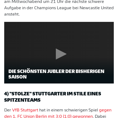
am Mittwochabend um 21 Uhr die nächste schwere
Aufgabe in der Champions League bei Newcastle United
ansteht.
DIE SCHÖNSTEN JUBLER DER BISHERIGEN
SAISON
4) "STOLZE" STUTTGARTER IM STILE EINES
SPITZENTEAMS
Der
VfB Stuttgart
hat in einem schwierigen Spiel
gegen
den 1. FC Union Berlin mit 3:0 (1:0) gewonnen
. Dabei