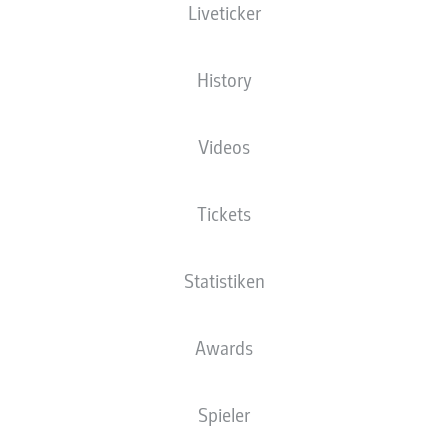
Liveticker
BUNDESLIGA
History
DIE THEMEN DES 8.
SPIELTAGS: DIE
Videos
SPITZENTEAMS
GEWINNEN - UND KÖLN
Tickets
SIEGT IM DERBY!
Statistiken
23.10.2023
Awards
Spieler
Das Spitzenquartett der Bundesliga gibt weiter