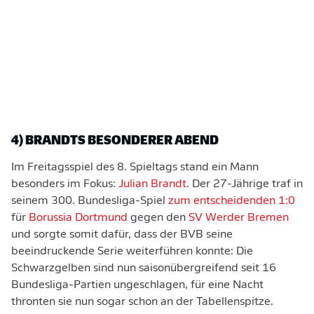
4) BRANDTS BESONDERER ABEND
Im Freitagsspiel des 8. Spieltags stand ein Mann
besonders im Fokus:
Julian Brandt
. Der 27-Jährige traf in
seinem 300. Bundesliga-Spiel
zum entscheidenden 1:0
für
Borussia Dortmund
gegen den
SV Werder Bremen
und sorgte somit dafür, dass der BVB seine
beeindruckende Serie weiterführen konnte: Die
Schwarzgelben sind nun saisonübergreifend seit 16
Bundesliga-Partien ungeschlagen, für eine Nacht
thronten sie nun sogar schon an der Tabellenspitze.