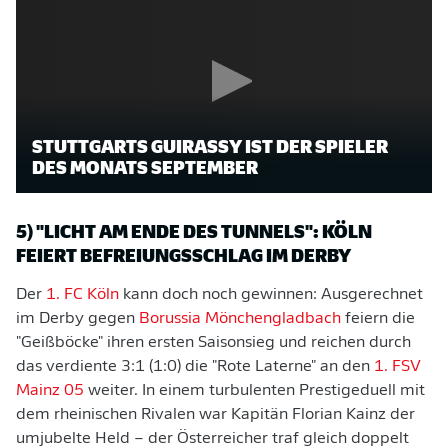
STUTTGARTS GUIRASSY IST DER SPIELER
DES MONATS SEPTEMBER
5) "LICHT AM ENDE DES TUNNELS": KÖLN
FEIERT BEFREIUNGSSCHLAG IM DERBY
Der
1. FC Köln
kann doch noch gewinnen: Ausgerechnet
im Derby gegen
Borussia Mönchengladbach
feiern die
"Geißböcke" ihren ersten Saisonsieg und reichen durch
das verdiente 3:1 (1:0) die "Rote Laterne" an den
1. FSV
Mainz 05
weiter. In einem turbulenten Prestigeduell mit
dem rheinischen Rivalen war Kapitän Florian Kainz der
umjubelte Held – der Österreicher traf gleich doppelt