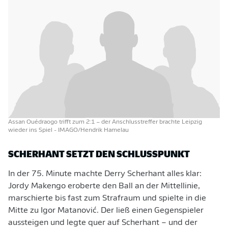
Assan Ouédraogo trifft zum 2:1 – der Anschlusstreffer brachte Leipzig
wieder ins Spiel
- IMAGO/Hendrik Hamelau
SCHERHANT SETZT DEN SCHLUSSPUNKT
In der 75. Minute machte Derry Scherhant alles klar:
Jordy Makengo eroberte den Ball an der Mittellinie,
marschierte bis fast zum Strafraum und spielte in die
Mitte zu Igor Matanović. Der ließ einen Gegenspieler
aussteigen und legte quer auf Scherhant – und der