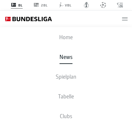
2BL
BL
VBL
Anzeige
Home
News
Spielplan
Tabelle
FREIBURG FEIERT UND SPIELT WIEDER IN
Clubs
EUROPA