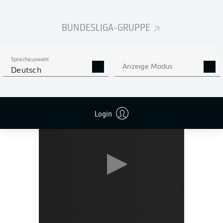
einem Sieg einen neuen Punkterekord aufstellen.
Nicolas
Höfler
gab mit dem 293. sein letztes Bundesliga-Spiel
BUNDESLIGA-GRUPPE
für den SC und stand noch einmal in der Startelf.
Sprachauswahl
Anzeige Modus
Deutsch
Login