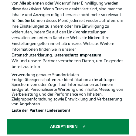
von Alle ablehnen oder Widerruf Ihrer Einwilligung werden
diese deaktiviert. Wenn Tracker deaktiviert sind, sind manche
Datenschutz
Nutzungsbedingungen
Inhalte und Anzeigen möglicherweise nicht mehr so relevant
Broadcaster
Kontakt
für Sie. Sie können dieses Menü jederzeit wieder aufrufen, um
Ihre Einstellungen zu ändern oder Ihre Einwilligung zu
Jobs
Impressum
widerrufen, indem Sie auf den Link Voreinstellungen
verwalten am unteren Rand der Webseite klicken. Ihre
Partner
Spieler
Einstellungen gelten innerhalb unseres Website. Weitere
Liveticker
AGB
Informationen finden Sie in unserer
Datenschutzerklärung.
Datenschutz
Impressum
Wir und unsere Partner verarbeiten Daten, um Folgendes
bereitzustellen:
Verwendung genauer Standortdaten.
Endgeräteeigenschaften zur Identifikation aktiv abfragen.
Speichern von oder Zugriff auf Informationen auf einem
Endgerät. Personalisierte Werbung und Inhalte, Messung von
Werbeleistung und der Performance von Inhalten,
Zielgruppenforschung sowie Entwicklung und Verbesserung
von Angeboten.
© 2026 Bundesliga-Gruppe GmbH
Liste der Partner (Lieferanten)
Sprachauswahl
AKZEPTIEREN
Deutsch