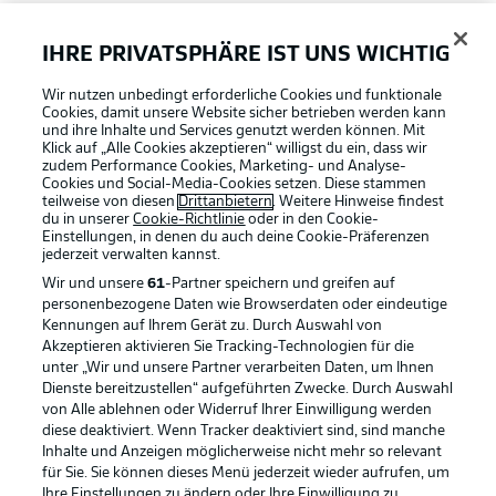
FAQ
IHRE PRIVATSPHÄRE IST UNS WICHTIG
Wir nutzen unbedingt erforderliche Cookies und funktionale
Broadcaster
Cookies, damit unsere Website sicher betrieben werden kann
und ihre Inhalte und Services genutzt werden können. Mit
Klick auf „Alle Cookies akzeptieren“ willigst du ein, dass wir
zudem Performance Cookies, Marketing- und Analyse-
Bundesliga App
Cookies und Social-Media-Cookies setzen. Diese stammen
teilweise von diesen
Drittanbietern
. Weitere Hinweise findest
du in unserer
Cookie-Richtlinie
oder in den Cookie-
Einstellungen, in denen du auch deine Cookie-Präferenzen
Fantasy Manager
jederzeit
verwalten kannst.
Wir und unsere
61
-Partner speichern und greifen auf
personenbezogene Daten wie Browserdaten oder eindeutige
#BundesligaWIRKT
Kennungen auf Ihrem Gerät zu. Durch Auswahl von
Akzeptieren aktivieren Sie Tracking-Technologien für die
Football as it's meant to be
unter „Wir und unsere Partner verarbeiten Daten, um Ihnen
Dienste bereitzustellen“ aufgeführten Zwecke. Durch Auswahl
Common Ground
von Alle ablehnen oder Widerruf Ihrer Einwilligung werden
diese deaktiviert. Wenn Tracker deaktiviert sind, sind manche
Inhalte und Anzeigen möglicherweise nicht mehr so relevant
BUNDESLIGA APP
für Sie. Sie können dieses Menü jederzeit wieder aufrufen, um
Mitfahrportal
Ihre Einstellungen zu ändern oder Ihre Einwilligung zu