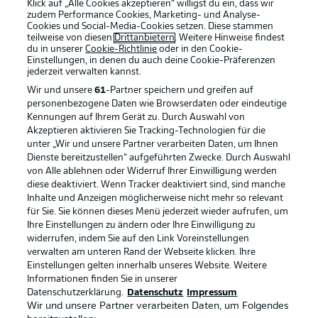
Klick auf „Alle Cookies akzeptieren“ willigst du ein, dass wir
zudem Performance Cookies, Marketing- und Analyse-
Cookies und Social-Media-Cookies setzen. Diese stammen
teilweise von diesen
Drittanbietern
. Weitere Hinweise findest
du in unserer
Cookie-Richtlinie
oder in den Cookie-
Einstellungen, in denen du auch deine Cookie-Präferenzen
jederzeit
verwalten kannst.
Wir und unsere
61
-Partner speichern und greifen auf
personenbezogene Daten wie Browserdaten oder eindeutige
Kennungen auf Ihrem Gerät zu. Durch Auswahl von
Akzeptieren aktivieren Sie Tracking-Technologien für die
unter „Wir und unsere Partner verarbeiten Daten, um Ihnen
Dienste bereitzustellen“ aufgeführten Zwecke. Durch Auswahl
Rechtliche Hinweise
Voreinstellungen verwalten
von Alle ablehnen oder Widerruf Ihrer Einwilligung werden
diese deaktiviert. Wenn Tracker deaktiviert sind, sind manche
Datenschutz
Nutzungsbedingungen
Inhalte und Anzeigen möglicherweise nicht mehr so relevant
Broadcaster
Kontakt
für Sie. Sie können dieses Menü jederzeit wieder aufrufen, um
Ihre Einstellungen zu ändern oder Ihre Einwilligung zu
Jobs
Impressum
widerrufen, indem Sie auf den Link Voreinstellungen
verwalten am unteren Rand der Webseite klicken. Ihre
Partner
Spieler
Einstellungen gelten innerhalb unseres Website. Weitere
Liveticker
AGB
Informationen finden Sie in unserer
Datenschutzerklärung.
Datenschutz
Impressum
Wir und unsere Partner verarbeiten Daten, um Folgendes