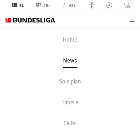
2BL
BL
VBL
Anzeige
Home
News
Jonathan Tah und Nico Schlotterbeck beim vorletzten WM-Test gegen
Spielplan
Finnland
- © Alexander Hassenstein
Tabelle
Clubs