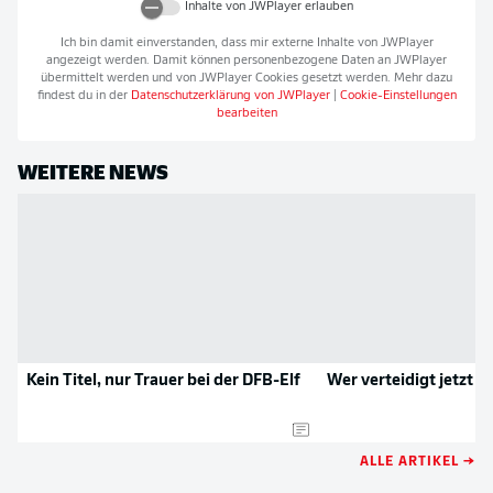
Inhalte von
JWPlayer
erlauben
Ich bin damit einverstanden, dass mir externe Inhalte von
JWPlayer
angezeigt werden. Damit können personenbezogene Daten an
JWPlayer
übermittelt werden und von
JWPlayer
Cookies gesetzt werden. Mehr dazu
findest du in der
Datenschutzerklärung von
JWPlayer
|
Cookie-Einstellungen
bearbeiten
WEITERE NEWS
Kein Titel, nur Trauer bei der DFB-Elf
Wer verteidigt jetzt 
ALLE ARTIKEL →