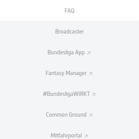
auf die Weltmeisterschaft 2026. Der
FAQ
Abwehrchef des FC Bayern München hält sogar
den WM-Titel für das deutsche Team für
Broadcaster
möglich.
Mit 30 Jahren steht
Jonathan Tah
vor seinem WM-Debüt
Bundesliga App
– dem vielleicht wichtigsten Moment seiner Karriere.
"Ich kannte meinen Weg nicht immer", sagt Tah.
Abzweigungen, Entscheidungen und auch turbulente
Fantasy Manager
Phasen hätten ihn dorthin geführt. "Vielleicht reicht das
Talent nicht", habe er sich manchmal gefragt. Doch: "Tief
in mir drin hatte ich keine Zweifel."
#BundesligaWIRKT
Nach Stationen bei
Fortuna Düsseldorf
und dem
Hamburger SV
folgten auch Bestätigungen auf
Common Ground
allerhöchstem Niveau. Nach der Meisterschaft, dem
DFB-Pokal-Erfolg und dem Superpokalsieg mit
Bayer
04 Leverkusen
gewann er in seinem ersten Jahr beim
FC
Mitfahrportal
Bayern München
direkt die nächsten drei Titel. Nun freut