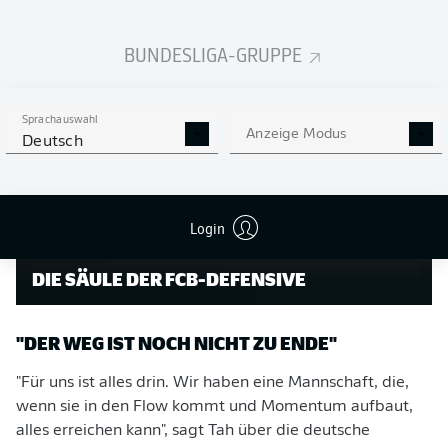
sich Tah auf "das letzte Drittel seiner Karriere" – und
dessen Auftakt bildet die Weltmeisterschaft 2026.
BUNDESLIGA-GRUPPE
Sprachauswahl
Anzeige Modus
Deutsch
Login
DIE SÄULE DER FCB-DEFENSIVE
"DER WEG IST NOCH NICHT ZU ENDE"
"Für uns ist alles drin. Wir haben eine Mannschaft, die,
wenn sie in den Flow kommt und Momentum aufbaut,
alles erreichen kann", sagt Tah über die deutsche