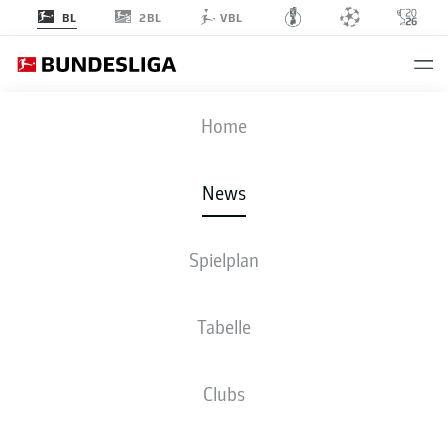
2BL
BL
VBL
Anzeige
Home
News
Können Irvine, Vasilj & Co. das Endspiel um den Klassenerhalt für die
Spielplan
Kiezkicker entscheiden?
- © DFL
Tabelle
Clubs