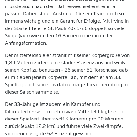
musste auch nach dem Jahreswechsel erst einmal
passen. Dabei ist der Australier für sein Team doch so
immens wichtig und ein Garant für Erfolge. Mit Irvine in
der Startelf feierte St. Pauli 2025/26 doppelt so viele
Siege (vier) wie in den 16 Partien ohne ihn in der
Anfangsformation.
Der Mittelfeldspieler strahlt mit seiner Körpergröße von
1,89 Metern zudem eine starke Präsenz aus und weiß
seinen Kopf zu benutzen - 26 seiner 51 Torschüsse gab
er mit eben jenem Körperteil ab, mit dem er am 33.
Spieltag auch seine bis dato einzige Torvorbereitung in
dieser Saison sammelte.
Der 33-Jährige ist zudem ein Kämpfer und
Kilometerfresser. Im defensiven Mittelfeld legte er in
dieser Spielzeit über zwölf Kilometer pro 90 Minuten
zurück (exakt 12,2 km) und führte viele Zweikämpfe,
von denen er gute 52 Prozent gewann.