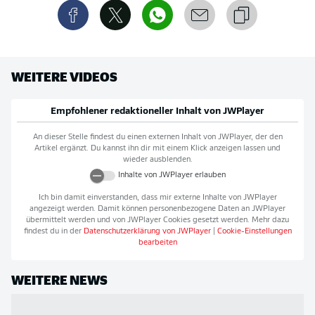
WEITERE VIDEOS
Empfohlener redaktioneller Inhalt von
JWPlayer
An dieser Stelle findest du einen externen Inhalt von
JWPlayer
, der den
Artikel ergänzt. Du kannst ihn dir mit einem Klick anzeigen lassen und
wieder ausblenden.
Inhalte von
JWPlayer
erlauben
Ich bin damit einverstanden, dass mir externe Inhalte von
JWPlayer
angezeigt werden. Damit können personenbezogene Daten an
JWPlayer
übermittelt werden und von
JWPlayer
Cookies gesetzt werden. Mehr dazu
findest du in der
Datenschutzerklärung von
JWPlayer
|
Cookie-Einstellungen
bearbeiten
WEITERE NEWS