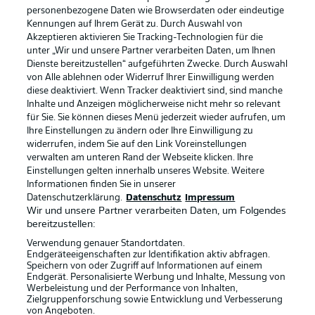
personenbezogene Daten wie Browserdaten oder eindeutige
Kennungen auf Ihrem Gerät zu. Durch Auswahl von
Akzeptieren aktivieren Sie Tracking-Technologien für die
unter „Wir und unsere Partner verarbeiten Daten, um Ihnen
Dienste bereitzustellen“ aufgeführten Zwecke. Durch Auswahl
Rechtliche Hinweise
Voreinstellungen verwalten
von Alle ablehnen oder Widerruf Ihrer Einwilligung werden
diese deaktiviert. Wenn Tracker deaktiviert sind, sind manche
Datenschutz
Nutzungsbedingungen
Inhalte und Anzeigen möglicherweise nicht mehr so relevant
Broadcaster
Kontakt
für Sie. Sie können dieses Menü jederzeit wieder aufrufen, um
Ihre Einstellungen zu ändern oder Ihre Einwilligung zu
Jobs
Impressum
widerrufen, indem Sie auf den Link Voreinstellungen
verwalten am unteren Rand der Webseite klicken. Ihre
Partner
Spieler
Einstellungen gelten innerhalb unseres Website. Weitere
Liveticker
AGB
Informationen finden Sie in unserer
Datenschutzerklärung.
Datenschutz
Impressum
Wir und unsere Partner verarbeiten Daten, um Folgendes
bereitzustellen:
Verwendung genauer Standortdaten.
Endgeräteeigenschaften zur Identifikation aktiv abfragen.
Speichern von oder Zugriff auf Informationen auf einem
Endgerät. Personalisierte Werbung und Inhalte, Messung von
Werbeleistung und der Performance von Inhalten,
Zielgruppenforschung sowie Entwicklung und Verbesserung
von Angeboten.