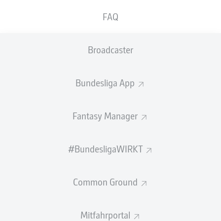
24-Jährige ist einer der Leistungsträger beim
FAQ
Deutschen Rekordmeister.
Wenn es
Leon Goretzka
Broadcaster
an einer Sache noch nie
gemangelt hat, dann ist es Selbstbewusstsein. Als er im
Sommer 2018 als Zugang beim
FC Bayern München
Bundesliga App
präsentiert wurde, sagte er: "Es war irgendwie ein
vorgezeichneter Weg." Dass dieser Tag kommen würde,
an dem er das Bayern-Trikot überstreifen darf, war ihm
Fantasy Manager
schon früh klar. Und es war der logische nächste Schritt
in einer Karriere, die früh startete und in der es stets
bergauf ging.
#BundesligaWIRKT
Mit 17 Jahren gab Goretzka zu Beginn der Saison
2012/13 sein Profidebüt beim Zweitligisten
VfL
Common Ground
Bochum
und wurde sofort Stammspieler. Ein Jahr später
wechselte er in die Bundesliga zum
FC Schalke 04
und
gehörte auch dort schnell zu den Leistungsträgern. Nach
Mitfahrportal
fünf Jahren in Gelsenkirchen ging es dann nach