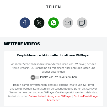
TEILEN
WEITERE VIDEOS
Empfohlener redaktioneller Inhalt von
JWPlayer
An dieser Stelle findest du einen externen Inhalt von
JWPlayer
, der den
Artikel ergänzt. Du kannst ihn dir mit einem Klick anzeigen lassen und
wieder ausblenden.
Inhalte von
JWPlayer
erlauben
Ich bin damit einverstanden, dass mir externe Inhalte von
JWPlayer
angezeigt werden. Damit können personenbezogene Daten an
JWPlayer
übermittelt werden und von
JWPlayer
Cookies gesetzt werden. Mehr dazu
findest du in der
Datenschutzerklärung von
JWPlayer
|
Cookie-Einstellungen
bearbeiten