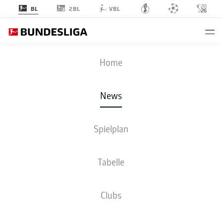
2BL
BL
VBL
Anzeige
Home
News
Leon Goretzka glänzt mit Laufstärke und Torgefahr
- © Sebastian
Widmann/Bundesliga/DFL via Getty Images
Spielplan
Tabelle
Clubs