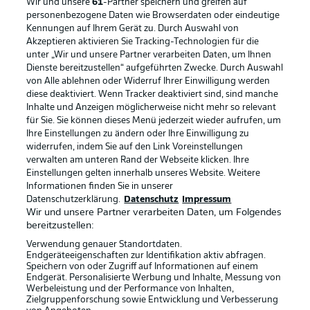
Wir und unsere
61
-Partner speichern und greifen auf
personenbezogene Daten wie Browserdaten oder eindeutige
Kennungen auf Ihrem Gerät zu. Durch Auswahl von
Akzeptieren aktivieren Sie Tracking-Technologien für die
unter „Wir und unsere Partner verarbeiten Daten, um Ihnen
Dienste bereitzustellen“ aufgeführten Zwecke. Durch Auswahl
Rechtliche Hinweise
Voreinstellungen verwalten
von Alle ablehnen oder Widerruf Ihrer Einwilligung werden
diese deaktiviert. Wenn Tracker deaktiviert sind, sind manche
Datenschutz
Nutzungsbedingungen
Inhalte und Anzeigen möglicherweise nicht mehr so relevant
Broadcaster
Kontakt
für Sie. Sie können dieses Menü jederzeit wieder aufrufen, um
Ihre Einstellungen zu ändern oder Ihre Einwilligung zu
Jobs
Impressum
widerrufen, indem Sie auf den Link Voreinstellungen
verwalten am unteren Rand der Webseite klicken. Ihre
Partner
Spieler
Einstellungen gelten innerhalb unseres Website. Weitere
Liveticker
AGB
Informationen finden Sie in unserer
Datenschutzerklärung.
Datenschutz
Impressum
Wir und unsere Partner verarbeiten Daten, um Folgendes
bereitzustellen:
Verwendung genauer Standortdaten.
Endgeräteeigenschaften zur Identifikation aktiv abfragen.
Speichern von oder Zugriff auf Informationen auf einem
Endgerät. Personalisierte Werbung und Inhalte, Messung von
Werbeleistung und der Performance von Inhalten,
Zielgruppenforschung sowie Entwicklung und Verbesserung