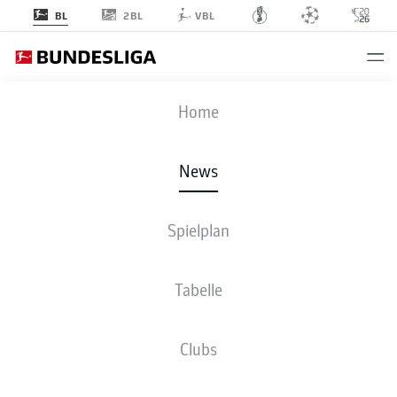
2BL
BL
VBL
Anzeige
Home
News
Spielplan
Zum Abschied nochmal Deutscher Meister... und vielleicht Pokalsieger?
Goretzka könnte sich mit einem Double den Rekordmeister verlassen
- ©
DFL/Getty Images/Daniel Kopatsch
Tabelle
Clubs