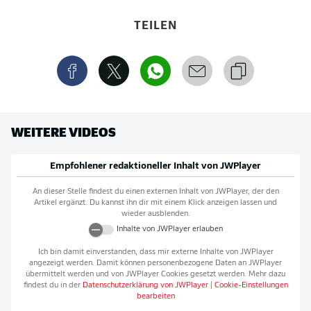
TEILEN
WEITERE VIDEOS
Empfohlener redaktioneller Inhalt von
JWPlayer
An dieser Stelle findest du einen externen Inhalt von
JWPlayer
, der den
Artikel ergänzt. Du kannst ihn dir mit einem Klick anzeigen lassen und
wieder ausblenden.
Inhalte von
JWPlayer
erlauben
Ich bin damit einverstanden, dass mir externe Inhalte von
JWPlayer
angezeigt werden. Damit können personenbezogene Daten an
JWPlayer
übermittelt werden und von
JWPlayer
Cookies gesetzt werden. Mehr dazu
findest du in der
Datenschutzerklärung von
JWPlayer
|
Cookie-Einstellungen
bearbeiten