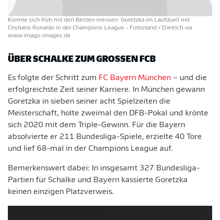
Konnte sich früh mit den Besten messen: Goretzka im Laufduell mit
Cristiano Ronaldo in der Champions League
- Fotostand / Dietrich via
www.imago-images.de
ÜBER SCHALKE ZUM GROSSEN FCB
Es folgte der Schritt zum
FC Bayern München
– und die
erfolgreichste Zeit seiner Karriere. In München gewann
Goretzka in sieben seiner acht Spielzeiten die
Meisterschaft, holte zweimal den DFB-Pokal und krönte
sich 2020 mit dem Triple-Gewinn. Für die Bayern
absolvierte er 211 Bundesliga-Spiele, erzielte 40 Tore
und lief 68-mal in der Champions League auf.
Bemerkenswert dabei: In insgesamt 327 Bundesliga-
Partien für Schalke und Bayern kassierte Goretzka
keinen einzigen Platzverweis.