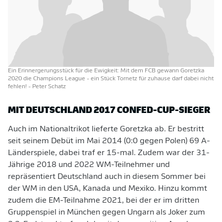
Ein Erinnergerungsstück für die Ewigkeit: Mit dem FCB gewann Goretzka
2020 die Champions League - ein Stück Tornetz für zuhause darf dabei nicht
fehlen!
- Peter Schatz
MIT DEUTSCHLAND 2017 CONFED-CUP-SIEGER
Auch im Nationaltrikot lieferte Goretzka ab. Er bestritt
seit seinem Debüt im Mai 2014 (0:0 gegen Polen) 69 A-
Länderspiele, dabei traf er 15-mal. Zudem war der 31-
Jährige 2018 und 2022 WM-Teilnehmer und
repräsentiert Deutschland auch in diesem Sommer bei
der WM in den USA, Kanada und Mexiko. Hinzu kommt
zudem die EM-Teilnahme 2021, bei der er im dritten
Gruppenspiel in München gegen Ungarn als Joker zum