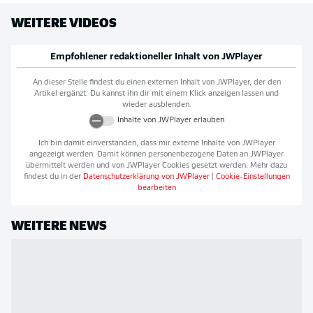
WEITERE VIDEOS
Empfohlener redaktioneller Inhalt von
JWPlayer
An dieser Stelle findest du einen externen Inhalt von
JWPlayer
, der den
Artikel ergänzt. Du kannst ihn dir mit einem Klick anzeigen lassen und
wieder ausblenden.
Inhalte von
JWPlayer
erlauben
Ich bin damit einverstanden, dass mir externe Inhalte von
JWPlayer
angezeigt werden. Damit können personenbezogene Daten an
JWPlayer
übermittelt werden und von
JWPlayer
Cookies gesetzt werden. Mehr dazu
findest du in der
Datenschutzerklärung von
JWPlayer
|
Cookie-Einstellungen
bearbeiten
WEITERE NEWS