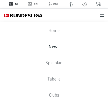
2BL
BL
VBL
Anzeige
Home
News
Leroy Sané bringt die DFB-Elf in der 2. Minute in Führung
- © JEWEL
SAMAD
Spielplan
Tabelle
Clubs