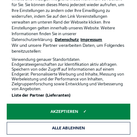
Broadcaster
Kontakt
für Sie. Sie können dieses Menü jederzeit wieder aufrufen, um
Ihre Einstellungen zu ändern oder Ihre Einwilligung zu
Jobs
Impressum
widerrufen, indem Sie auf den Link Voreinstellungen
verwalten am unteren Rand der Webseite klicken. Ihre
Partner
Spieler
Einstellungen gelten innerhalb unseres Website. Weitere
Liveticker
AGB
Informationen finden Sie in unserer
Datenschutzerklärung.
Datenschutz
Impressum
Wir und unsere Partner verarbeiten Daten, um Folgendes
bereitzustellen:
Verwendung genauer Standortdaten.
Endgeräteeigenschaften zur Identifikation aktiv abfragen.
Speichern von oder Zugriff auf Informationen auf einem
Endgerät. Personalisierte Werbung und Inhalte, Messung von
Werbeleistung und der Performance von Inhalten,
Zielgruppenforschung sowie Entwicklung und Verbesserung
von Angeboten.
© 2026 Bundesliga-Gruppe GmbH
Liste der Partner (Lieferanten)
Sprachauswahl
AKZEPTIEREN
Deutsch
ALLE ABLEHNEN
Anzeige Modus