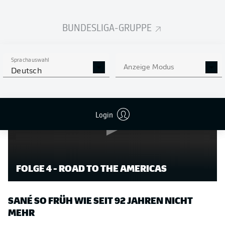
resümierte Bundestrainer Julian Nagelsmann im
Anschluss
.
BUNDESLIGA-GRUPPE
Stichwort Selbstvertrauen: Hier könnte 1:0-Torschütze
Leroy Sané womöglich Neues dazugewonnen haben.
Sprachauswahl
Anzeige Modus
Deutsch
Login
FOLGE 4 - ROAD TO THE AMERICAS
SANÉ SO FRÜH WIE SEIT 92 JAHREN NICHT
MEHR