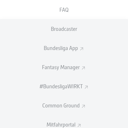
Leroy Sané historisch früh. Damit beendet der
FAQ
Flügelspieler seine Torlos-Serie. Es ist einer der
wenigen Lichtblicke beim dritten WM-
Broadcaster
Gruppenspiel der deutschen
Nationalmannschaft.
Bundesliga App
Zugegeben: Wer es mit Schwarz-Rot-Gold hält, wird
dieses 1:2 gegen Ecuador
möglichst schnell aus dem
Gedächtnis streichen wollen. Die DFB-Elf gab eine 1:0-
Fantasy Manager
Führung gegen die Südamerikaner aus der Hand und
ließ die Gier aus dem Spiel gegen die Elfenbeinküste
#BundesligaWIRKT
vermissen
.
"Eine Niederlage ist nie gut, auch nicht in einem Spiel,
Common Ground
wo es tabellarisch um nichts mehr geht. Wir müssen es
rechtzeitig abhaken und am Montag alles reinlegen, um
in die nächste Runde einzuziehen. Wir müssen am
Mitfahrportal
Montag mit dem nötigen Selbstvertrauen aufdribbeln",