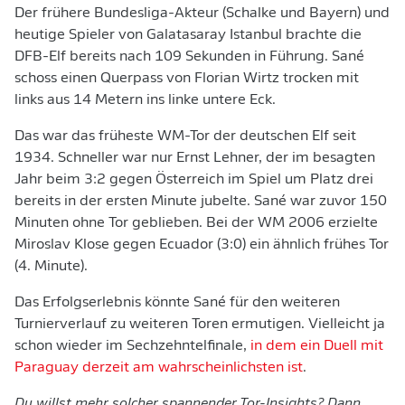
Der frühere Bundesliga-Akteur (Schalke und Bayern) und
heutige Spieler von Galatasaray Istanbul brachte die
DFB-Elf bereits nach 109 Sekunden in Führung. Sané
schoss einen Querpass von Florian Wirtz trocken mit
links aus 14 Metern ins linke untere Eck.
Das war das früheste WM-Tor der deutschen Elf seit
1934. Schneller war nur Ernst Lehner, der im besagten
Jahr beim 3:2 gegen Österreich im Spiel um Platz drei
bereits in der ersten Minute jubelte. Sané war zuvor 150
Minuten ohne Tor geblieben. Bei der WM 2006 erzielte
Miroslav Klose gegen Ecuador (3:0) ein ähnlich frühes Tor
(4. Minute).
Das Erfolgserlebnis könnte Sané für den weiteren
Turnierverlauf zu weiteren Toren ermutigen. Vielleicht ja
schon wieder im Sechzehntelfinale,
in dem ein Duell mit
Paraguay derzeit am wahrscheinlichsten ist
.
Du willst mehr solcher spannender Tor-Insights? Dann