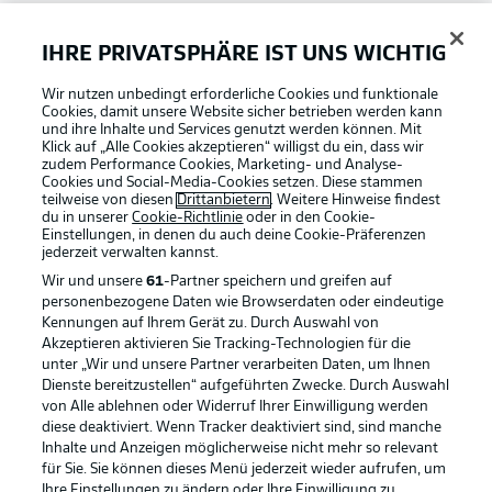
Bundesliga App
IHRE PRIVATSPHÄRE IST UNS WICHTIG
Wir nutzen unbedingt erforderliche Cookies und funktionale
Fantasy Manager
Cookies, damit unsere Website sicher betrieben werden kann
und ihre Inhalte und Services genutzt werden können. Mit
Klick auf „Alle Cookies akzeptieren“ willigst du ein, dass wir
zudem Performance Cookies, Marketing- und Analyse-
#BundesligaWIRKT
Cookies und Social-Media-Cookies setzen. Diese stammen
teilweise von diesen
Drittanbietern
. Weitere Hinweise findest
du in unserer
Cookie-Richtlinie
oder in den Cookie-
Einstellungen, in denen du auch deine Cookie-Präferenzen
Common Ground
jederzeit
verwalten kannst.
Wir und unsere
61
-Partner speichern und greifen auf
personenbezogene Daten wie Browserdaten oder eindeutige
Mitfahrportal
Kennungen auf Ihrem Gerät zu. Durch Auswahl von
Akzeptieren aktivieren Sie Tracking-Technologien für die
Football as it's meant to be
unter „Wir und unsere Partner verarbeiten Daten, um Ihnen
Dienste bereitzustellen“ aufgeführten Zwecke. Durch Auswahl
BUNDESLIGA-GRUPPE
von Alle ablehnen oder Widerruf Ihrer Einwilligung werden
diese deaktiviert. Wenn Tracker deaktiviert sind, sind manche
Inhalte und Anzeigen möglicherweise nicht mehr so relevant
BUNDESLIGA APP
für Sie. Sie können dieses Menü jederzeit wieder aufrufen, um
Sprachauswahl
Ihre Einstellungen zu ändern oder Ihre Einwilligung zu