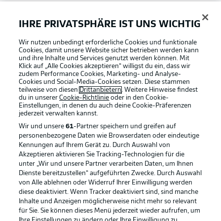
Bundesliga App
IHRE PRIVATSPHÄRE IST UNS WICHTIG
Wir nutzen unbedingt erforderliche Cookies und funktionale
Fantasy Manager
Cookies, damit unsere Website sicher betrieben werden kann
und ihre Inhalte und Services genutzt werden können. Mit
Klick auf „Alle Cookies akzeptieren“ willigst du ein, dass wir
zudem Performance Cookies, Marketing- und Analyse-
#BundesligaWIRKT
Cookies und Social-Media-Cookies setzen. Diese stammen
teilweise von diesen
Drittanbietern
. Weitere Hinweise findest
du in unserer
Cookie-Richtlinie
oder in den Cookie-
Einstellungen, in denen du auch deine Cookie-Präferenzen
Common Ground
jederzeit
verwalten kannst.
Wir und unsere
61
-Partner speichern und greifen auf
personenbezogene Daten wie Browserdaten oder eindeutige
Mitfahrportal
Kennungen auf Ihrem Gerät zu. Durch Auswahl von
Akzeptieren aktivieren Sie Tracking-Technologien für die
Football as it's meant to be
unter „Wir und unsere Partner verarbeiten Daten, um Ihnen
Dienste bereitzustellen“ aufgeführten Zwecke. Durch Auswahl
BUNDESLIGA-GRUPPE
von Alle ablehnen oder Widerruf Ihrer Einwilligung werden
diese deaktiviert. Wenn Tracker deaktiviert sind, sind manche
Inhalte und Anzeigen möglicherweise nicht mehr so relevant
BUNDESLIGA APP
für Sie. Sie können dieses Menü jederzeit wieder aufrufen, um
Sprachauswahl
Ihre Einstellungen zu ändern oder Ihre Einwilligung zu