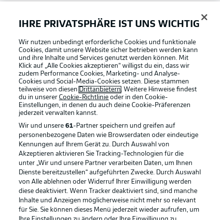
Bundesliga App
IHRE PRIVATSPHÄRE IST UNS WICHTIG
Wir nutzen unbedingt erforderliche Cookies und funktionale
Fantasy Manager
Cookies, damit unsere Website sicher betrieben werden kann
und ihre Inhalte und Services genutzt werden können. Mit
Klick auf „Alle Cookies akzeptieren“ willigst du ein, dass wir
zudem Performance Cookies, Marketing- und Analyse-
#BundesligaWIRKT
Cookies und Social-Media-Cookies setzen. Diese stammen
teilweise von diesen
Drittanbietern
. Weitere Hinweise findest
du in unserer
Cookie-Richtlinie
oder in den Cookie-
Einstellungen, in denen du auch deine Cookie-Präferenzen
Common Ground
jederzeit
verwalten kannst.
Wir und unsere
61
-Partner speichern und greifen auf
personenbezogene Daten wie Browserdaten oder eindeutige
Mitfahrportal
Kennungen auf Ihrem Gerät zu. Durch Auswahl von
Akzeptieren aktivieren Sie Tracking-Technologien für die
Football as it's meant to be
unter „Wir und unsere Partner verarbeiten Daten, um Ihnen
Dienste bereitzustellen“ aufgeführten Zwecke. Durch Auswahl
BUNDESLIGA-GRUPPE
von Alle ablehnen oder Widerruf Ihrer Einwilligung werden
diese deaktiviert. Wenn Tracker deaktiviert sind, sind manche
Inhalte und Anzeigen möglicherweise nicht mehr so relevant
BUNDESLIGA APP
für Sie. Sie können dieses Menü jederzeit wieder aufrufen, um
Sprachauswahl
Ihre Einstellungen zu ändern oder Ihre Einwilligung zu