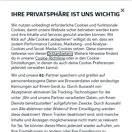
Bundesliga App
IHRE PRIVATSPHÄRE IST UNS WICHTIG
Wir nutzen unbedingt erforderliche Cookies und funktionale
Fantasy Manager
Cookies, damit unsere Website sicher betrieben werden kann
und ihre Inhalte und Services genutzt werden können. Mit
Klick auf „Alle Cookies akzeptieren“ willigst du ein, dass wir
zudem Performance Cookies, Marketing- und Analyse-
#BundesligaWIRKT
Cookies und Social-Media-Cookies setzen. Diese stammen
teilweise von diesen
Drittanbietern
. Weitere Hinweise findest
du in unserer
Cookie-Richtlinie
oder in den Cookie-
Einstellungen, in denen du auch deine Cookie-Präferenzen
Common Ground
jederzeit
verwalten kannst.
Wir und unsere
61
-Partner speichern und greifen auf
personenbezogene Daten wie Browserdaten oder eindeutige
Mitfahrportal
Kennungen auf Ihrem Gerät zu. Durch Auswahl von
Akzeptieren aktivieren Sie Tracking-Technologien für die
Football as it's meant to be
unter „Wir und unsere Partner verarbeiten Daten, um Ihnen
Dienste bereitzustellen“ aufgeführten Zwecke. Durch Auswahl
BUNDESLIGA-GRUPPE
von Alle ablehnen oder Widerruf Ihrer Einwilligung werden
diese deaktiviert. Wenn Tracker deaktiviert sind, sind manche
Inhalte und Anzeigen möglicherweise nicht mehr so relevant
BUNDESLIGA APP
für Sie. Sie können dieses Menü jederzeit wieder aufrufen, um
Sprachauswahl
Ihre Einstellungen zu ändern oder Ihre Einwilligung zu