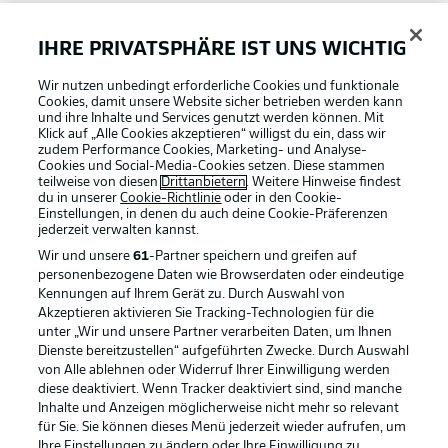
Bundesliga App
IHRE PRIVATSPHÄRE IST UNS WICHTIG
Wir nutzen unbedingt erforderliche Cookies und funktionale
Fantasy Manager
Cookies, damit unsere Website sicher betrieben werden kann
und ihre Inhalte und Services genutzt werden können. Mit
Klick auf „Alle Cookies akzeptieren“ willigst du ein, dass wir
zudem Performance Cookies, Marketing- und Analyse-
#BundesligaWIRKT
Cookies und Social-Media-Cookies setzen. Diese stammen
teilweise von diesen
Drittanbietern
. Weitere Hinweise findest
du in unserer
Cookie-Richtlinie
oder in den Cookie-
Einstellungen, in denen du auch deine Cookie-Präferenzen
Common Ground
jederzeit
verwalten kannst.
Wir und unsere
61
-Partner speichern und greifen auf
personenbezogene Daten wie Browserdaten oder eindeutige
Mitfahrportal
Kennungen auf Ihrem Gerät zu. Durch Auswahl von
Akzeptieren aktivieren Sie Tracking-Technologien für die
Football as it's meant to be
unter „Wir und unsere Partner verarbeiten Daten, um Ihnen
Dienste bereitzustellen“ aufgeführten Zwecke. Durch Auswahl
BUNDESLIGA-GRUPPE
von Alle ablehnen oder Widerruf Ihrer Einwilligung werden
diese deaktiviert. Wenn Tracker deaktiviert sind, sind manche
Inhalte und Anzeigen möglicherweise nicht mehr so relevant
BUNDESLIGA APP
für Sie. Sie können dieses Menü jederzeit wieder aufrufen, um
Sprachauswahl
Ihre Einstellungen zu ändern oder Ihre Einwilligung zu