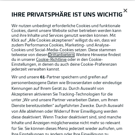
Bundesliga App
IHRE PRIVATSPHÄRE IST UNS WICHTIG
Wir nutzen unbedingt erforderliche Cookies und funktionale
Fantasy Manager
Cookies, damit unsere Website sicher betrieben werden kann
und ihre Inhalte und Services genutzt werden können. Mit
Klick auf „Alle Cookies akzeptieren“ willigst du ein, dass wir
zudem Performance Cookies, Marketing- und Analyse-
#BundesligaWIRKT
Cookies und Social-Media-Cookies setzen. Diese stammen
teilweise von diesen
Drittanbietern
. Weitere Hinweise findest
du in unserer
Cookie-Richtlinie
oder in den Cookie-
Einstellungen, in denen du auch deine Cookie-Präferenzen
Common Ground
jederzeit
verwalten kannst.
Wir und unsere
61
-Partner speichern und greifen auf
personenbezogene Daten wie Browserdaten oder eindeutige
Mitfahrportal
Kennungen auf Ihrem Gerät zu. Durch Auswahl von
Akzeptieren aktivieren Sie Tracking-Technologien für die
Football as it's meant to be
unter „Wir und unsere Partner verarbeiten Daten, um Ihnen
Dienste bereitzustellen“ aufgeführten Zwecke. Durch Auswahl
BUNDESLIGA-GRUPPE
von Alle ablehnen oder Widerruf Ihrer Einwilligung werden
diese deaktiviert. Wenn Tracker deaktiviert sind, sind manche
Inhalte und Anzeigen möglicherweise nicht mehr so relevant
BUNDESLIGA APP
für Sie. Sie können dieses Menü jederzeit wieder aufrufen, um
Sprachauswahl
Ihre Einstellungen zu ändern oder Ihre Einwilligung zu