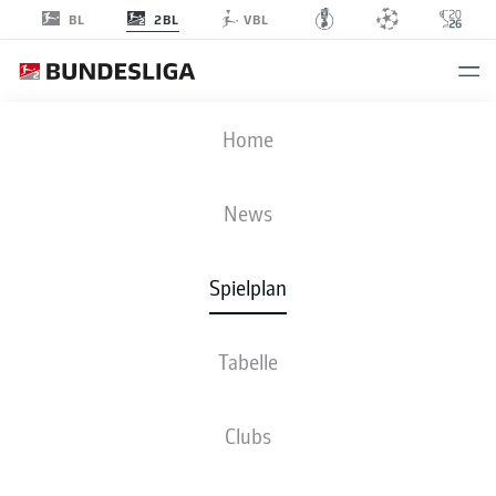
2BL
BL
VBL
FCK
-
EBS
Home
News
Spielplan
LIVE
NEWS
AUFSTELLUNGEN
STATISTIKEN
TABELLE
Tabelle
Clubs