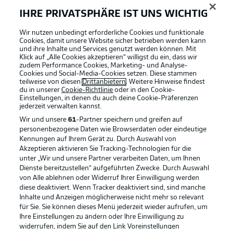
IHRE PRIVATSPHÄRE IST UNS WICHTIG
Wir nutzen unbedingt erforderliche Cookies und funktionale
Cookies, damit unsere Website sicher betrieben werden kann
und ihre Inhalte und Services genutzt werden können. Mit
Klick auf „Alle Cookies akzeptieren“ willigst du ein, dass wir
zudem Performance Cookies, Marketing- und Analyse-
Cookies und Social-Media-Cookies setzen. Diese stammen
teilweise von diesen
Drittanbietern
. Weitere Hinweise findest
du in unserer
Cookie-Richtlinie
oder in den Cookie-
Einstellungen, in denen du auch deine Cookie-Präferenzen
jederzeit
verwalten kannst.
Wir und unsere
61
-Partner speichern und greifen auf
personenbezogene Daten wie Browserdaten oder eindeutige
Kennungen auf Ihrem Gerät zu. Durch Auswahl von
Akzeptieren aktivieren Sie Tracking-Technologien für die
unter „Wir und unsere Partner verarbeiten Daten, um Ihnen
Dienste bereitzustellen“ aufgeführten Zwecke. Durch Auswahl
Rechtliche Hinweise
Voreinstellungen verwalten
von Alle ablehnen oder Widerruf Ihrer Einwilligung werden
diese deaktiviert. Wenn Tracker deaktiviert sind, sind manche
Datenschutz
Nutzungsbedingungen
Inhalte und Anzeigen möglicherweise nicht mehr so relevant
Kontakt
Jobs
für Sie. Sie können dieses Menü jederzeit wieder aufrufen, um
Ihre Einstellungen zu ändern oder Ihre Einwilligung zu
Impressum
Partner
widerrufen, indem Sie auf den Link Voreinstellungen