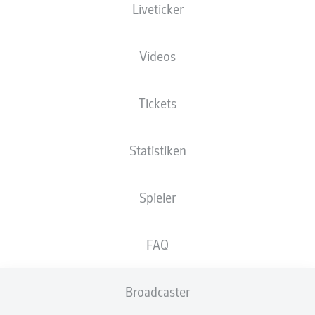
Liveticker
XGOALS
Videos
Tickets
Statistiken
Spieler
Goals
FAQ
PÄSSE
Broadcaster
0
0
Passquote
0 %
0 %