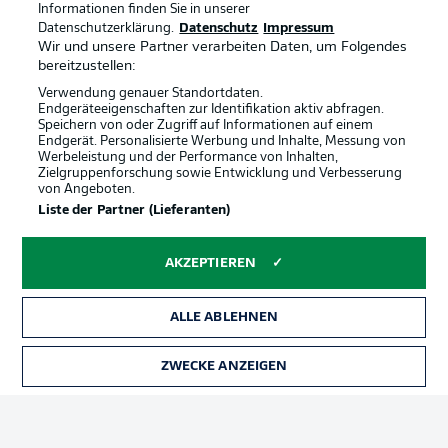
Informationen finden Sie in unserer
Datenschutzerklärung.
Datenschutz
Impressum
Wir und unsere Partner verarbeiten Daten, um Folgendes
bereitzustellen:
Verwendung genauer Standortdaten.
Endgeräteeigenschaften zur Identifikation aktiv abfragen.
Speichern von oder Zugriff auf Informationen auf einem
Endgerät. Personalisierte Werbung und Inhalte, Messung von
Werbeleistung und der Performance von Inhalten,
Zielgruppenforschung sowie Entwicklung und Verbesserung
von Angeboten.
Liste der Partner (Lieferanten)
Rechtliche Hinweise
Voreinstellungen verwalten
Datenschutz
Nutzungsbedingungen
AKZEPTIEREN
Kontakt
Jobs
ALLE ABLEHNEN
Impressum
Partner
Spieler
Liveticker
ZWECKE ANZEIGEN
TICKETS
AGB