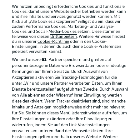
Anzeige Modus
Deutsch
Wir nutzen unbedingt erforderliche Cookies und funktionale
Cookies, damit unsere Website sicher betrieben werden kann
und ihre Inhalte und Services genutzt werden können. Mit
Klick auf „Alle Cookies akzeptieren“ willigst du ein, dass wir
zudem Performance Cookies, Marketing- und Analyse-
Login
Cookies und Social-Media-Cookies setzen. Diese stammen
Football as it's meant to be
teilweise von diesen
Drittanbietern
. Weitere Hinweise findest
du in unserer
Cookie-Richtlinie
oder in den Cookie-
Einstellungen, in denen du auch deine Cookie-Präferenzen
jederzeit
verwalten kannst.
Wir und unsere
61
-Partner speichern und greifen auf
BUNDESLIGA APP
personenbezogene Daten wie Browserdaten oder eindeutige
Kennungen auf Ihrem Gerät zu. Durch Auswahl von
Akzeptieren aktivieren Sie Tracking-Technologien für die
unter „Wir und unsere Partner verarbeiten Daten, um Ihnen
Dienste bereitzustellen“ aufgeführten Zwecke. Durch Auswahl
von Alle ablehnen oder Widerruf Ihrer Einwilligung werden
Offizielle Partner
diese deaktiviert. Wenn Tracker deaktiviert sind, sind manche
Inhalte und Anzeigen möglicherweise nicht mehr so relevant
für Sie. Sie können dieses Menü jederzeit wieder aufrufen, um
Ihre Einstellungen zu ändern oder Ihre Einwilligung zu
widerrufen, indem Sie auf den Link Voreinstellungen
verwalten am unteren Rand der Webseite klicken. Ihre
Einstellungen gelten innerhalb unseres Website. Weitere