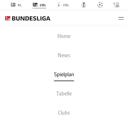
2BL
BL
VBL
STP
-
EBS
Home
News
Spielplan
LIVE
NEWS
AUFSTELLUNGEN
STATISTIKEN
TABELLE
Tabelle
So., 23.05.2027
13:30 Uhr
Clubs
Millerntor-Stadion