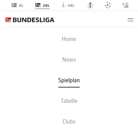
2BL
BL
VBL
FCE
-
SGD
Home
News
Spielplan
LIVE
NEWS
AUFSTELLUNGEN
STATISTIKEN
TABELLE
Tabelle
Clubs
Fr., 07.05.2027 - So., 09.05.2027
Dieser Spieltag ist noch nicht fix terminiert.