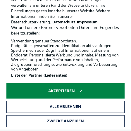
widerrufen, indem Sie auf den Link Voreinstellungen
verwalten am unteren Rand der Webseite klicken. Ihre
Einstellungen gelten innerhalb unseres Website. Weitere
Informationen finden Sie in unserer
Datenschutzerklärung.
Datenschutz
Impressum
Wir und unsere Partner verarbeiten Daten, um Folgendes
bereitzustellen:
Verwendung genauer Standortdaten.
Endgeräteeigenschaften zur Identifikation aktiv abfragen.
Speichern von oder Zugriff auf Informationen auf einem
Endgerät. Personalisierte Werbung und Inhalte, Messung von
Werbeleistung und der Performance von Inhalten,
Zielgruppenforschung sowie Entwicklung und Verbesserung
von Angeboten.
Rechtliche Hinweise
Voreinstellungen verwalten
Liste der Partner (Lieferanten)
Datenschutz
Nutzungsbedingungen
AKZEPTIEREN
Kontakt
Jobs
Impressum
Partner
ALLE ABLEHNEN
Spieler
Liveticker
AGB
ZWECKE ANZEIGEN
TICKETS