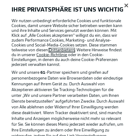
Anzeige Modus
Deutsch
IHRE PRIVATSPHÄRE IST UNS WICHTIG
Wir nutzen unbedingt erforderliche Cookies und funktionale
Cookies, damit unsere Website sicher betrieben werden kann
Login
und ihre Inhalte und Services genutzt werden können. Mit
Klick auf „Alle Cookies akzeptieren“ willigst du ein, dass wir
Football as it's meant to be
zudem Performance Cookies, Marketing- und Analyse-
Cookies und Social-Media-Cookies setzen. Diese stammen
teilweise von diesen
Drittanbietern
. Weitere Hinweise findest
du in unserer
Cookie-Richtlinie
oder in den Cookie-
Einstellungen, in denen du auch deine Cookie-Präferenzen
jederzeit
verwalten kannst.
BUNDESLIGA APP
Wir und unsere
61
-Partner speichern und greifen auf
personenbezogene Daten wie Browserdaten oder eindeutige
Kennungen auf Ihrem Gerät zu. Durch Auswahl von
Akzeptieren aktivieren Sie Tracking-Technologien für die
unter „Wir und unsere Partner verarbeiten Daten, um Ihnen
Dienste bereitzustellen“ aufgeführten Zwecke. Durch Auswahl
Offizielle Partner
von Alle ablehnen oder Widerruf Ihrer Einwilligung werden
diese deaktiviert. Wenn Tracker deaktiviert sind, sind manche
Inhalte und Anzeigen möglicherweise nicht mehr so relevant
für Sie. Sie können dieses Menü jederzeit wieder aufrufen, um
Ihre Einstellungen zu ändern oder Ihre Einwilligung zu