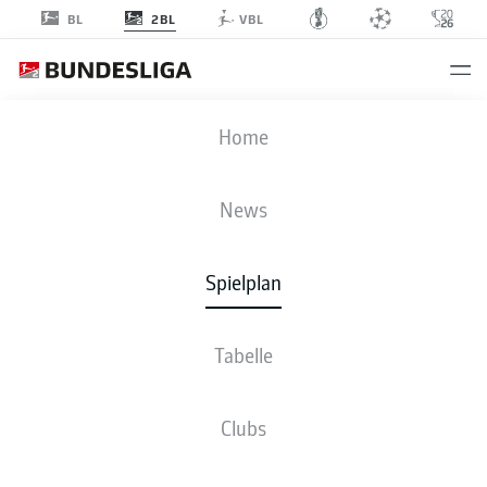
2BL
BL
VBL
FCK
-
DSC
Home
News
Spielplan
LIVE
NEWS
AUFSTELLUNGEN
STATISTIKEN
TABELLE
Tabelle
Clubs
Fr., 07.05.2027 - So., 09.05.2027
Dieser Spieltag ist noch nicht fix terminiert.