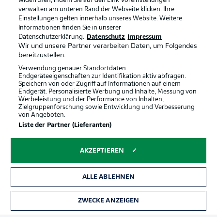
widerrufen, indem Sie auf den Link Voreinstellungen
verwalten am unteren Rand der Webseite klicken. Ihre
Einstellungen gelten innerhalb unseres Website. Weitere
Informationen finden Sie in unserer
Datenschutzerklärung.
Datenschutz
Impressum
Wir und unsere Partner verarbeiten Daten, um Folgendes
bereitzustellen:
Verwendung genauer Standortdaten.
Endgeräteeigenschaften zur Identifikation aktiv abfragen.
Speichern von oder Zugriff auf Informationen auf einem
Endgerät. Personalisierte Werbung und Inhalte, Messung von
Werbeleistung und der Performance von Inhalten,
Zielgruppenforschung sowie Entwicklung und Verbesserung
von Angeboten.
Rechtliche Hinweise
Voreinstellungen verwalten
Liste der Partner (Lieferanten)
Datenschutz
Nutzungsbedingungen
AKZEPTIEREN
Kontakt
Jobs
Impressum
Partner
ALLE ABLEHNEN
Spieler
Liveticker
AGB
ZWECKE ANZEIGEN
TICKETS