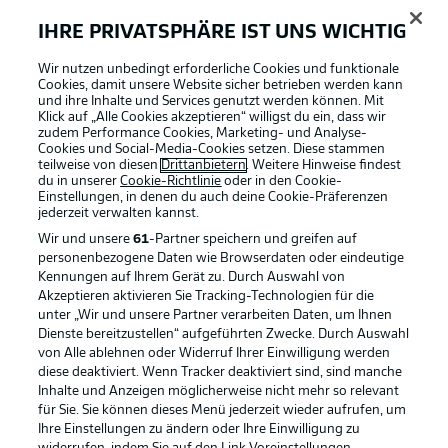
Anzeige Modus
Deutsch
IHRE PRIVATSPHÄRE IST UNS WICHTIG
Wir nutzen unbedingt erforderliche Cookies und funktionale
Cookies, damit unsere Website sicher betrieben werden kann
Login
und ihre Inhalte und Services genutzt werden können. Mit
Klick auf „Alle Cookies akzeptieren“ willigst du ein, dass wir
Football as it's meant to be
zudem Performance Cookies, Marketing- und Analyse-
Cookies und Social-Media-Cookies setzen. Diese stammen
teilweise von diesen
Drittanbietern
. Weitere Hinweise findest
du in unserer
Cookie-Richtlinie
oder in den Cookie-
Einstellungen, in denen du auch deine Cookie-Präferenzen
jederzeit
verwalten kannst.
BUNDESLIGA APP
Wir und unsere
61
-Partner speichern und greifen auf
personenbezogene Daten wie Browserdaten oder eindeutige
Kennungen auf Ihrem Gerät zu. Durch Auswahl von
Akzeptieren aktivieren Sie Tracking-Technologien für die
unter „Wir und unsere Partner verarbeiten Daten, um Ihnen
Dienste bereitzustellen“ aufgeführten Zwecke. Durch Auswahl
Offizielle Partner
von Alle ablehnen oder Widerruf Ihrer Einwilligung werden
diese deaktiviert. Wenn Tracker deaktiviert sind, sind manche
Inhalte und Anzeigen möglicherweise nicht mehr so relevant
für Sie. Sie können dieses Menü jederzeit wieder aufrufen, um
Ihre Einstellungen zu ändern oder Ihre Einwilligung zu