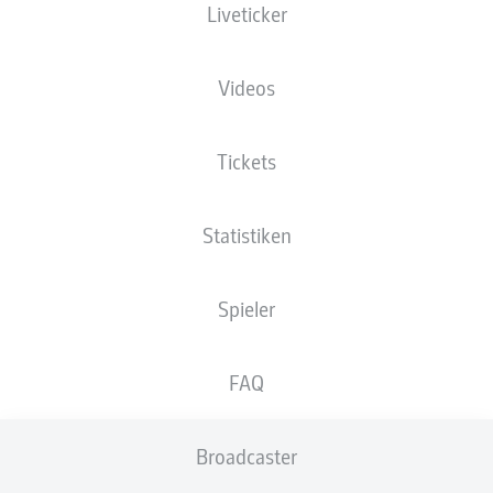
Liveticker
XGOALS
Videos
Tickets
Statistiken
Spieler
Goals
FAQ
PÄSSE
Broadcaster
0
0
Passquote
0 %
0 %