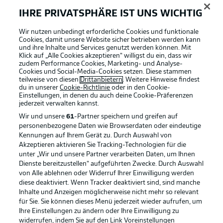
IHRE PRIVATSPHÄRE IST UNS WICHTIG
Wir nutzen unbedingt erforderliche Cookies und funktionale
Cookies, damit unsere Website sicher betrieben werden kann
und ihre Inhalte und Services genutzt werden können. Mit
Klick auf „Alle Cookies akzeptieren“ willigst du ein, dass wir
zudem Performance Cookies, Marketing- und Analyse-
Cookies und Social-Media-Cookies setzen. Diese stammen
teilweise von diesen
Drittanbietern
. Weitere Hinweise findest
du in unserer
Cookie-Richtlinie
oder in den Cookie-
Einstellungen, in denen du auch deine Cookie-Präferenzen
jederzeit
verwalten kannst.
Wir und unsere
61
-Partner speichern und greifen auf
personenbezogene Daten wie Browserdaten oder eindeutige
Kennungen auf Ihrem Gerät zu. Durch Auswahl von
Akzeptieren aktivieren Sie Tracking-Technologien für die
unter „Wir und unsere Partner verarbeiten Daten, um Ihnen
Dienste bereitzustellen“ aufgeführten Zwecke. Durch Auswahl
Rechtliche Hinweise
Voreinstellungen verwalten
von Alle ablehnen oder Widerruf Ihrer Einwilligung werden
diese deaktiviert. Wenn Tracker deaktiviert sind, sind manche
Datenschutz
Nutzungsbedingungen
Inhalte und Anzeigen möglicherweise nicht mehr so relevant
Kontakt
Jobs
für Sie. Sie können dieses Menü jederzeit wieder aufrufen, um
Ihre Einstellungen zu ändern oder Ihre Einwilligung zu
Impressum
Partner
widerrufen, indem Sie auf den Link Voreinstellungen