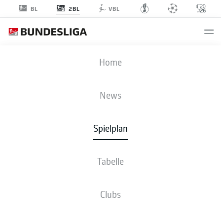
2BL
BL
VBL
STP
-
SGD
Home
News
Spielplan
LIVE
NEWS
AUFSTELLUNGEN
STATISTIKEN
TABELLE
Tabelle
Clubs