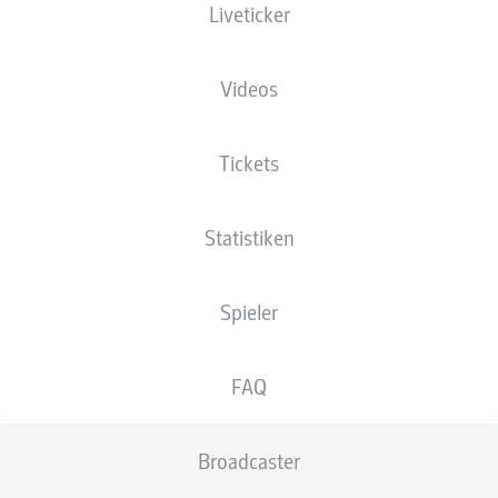
Liveticker
Die Startaufstellung wird 60 Minuten vor
Anpfiff veröffentlicht.
Videos
Tickets
Statistiken
Spieler
FAQ
Broadcaster