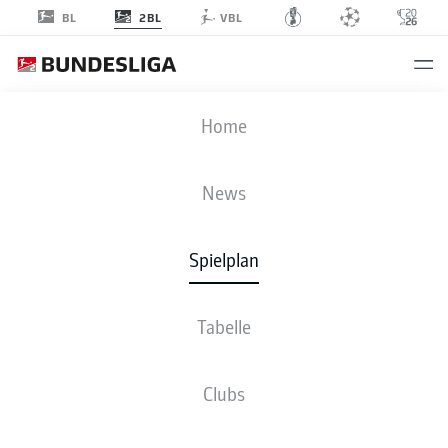
2BL
BL
VBL
FCE
-
EBS
Home
News
Spielplan
LIVE
NEWS
AUFSTELLUNGEN
STATISTIKEN
TABELLE
Tabelle
Clubs
Bleib am Ball