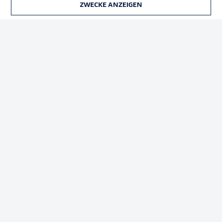
ZWECKE ANZEIGEN
TICKETS
Rechtliche Hinweise
Voreinstellungen verwalten
Datenschutz
Nutzungsbedingungen
Kontakt
Jobs
Impressum
Partner
Spieler
Liveticker
AGB
© 2026 Bundesliga-Gruppe GmbH
Sprachauswahl
Deutsch