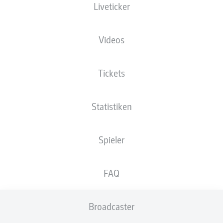
Liveticker
Die Startaufstellung wird 60 Minuten vor
Anpfiff veröffentlicht.
Videos
Tickets
Statistiken
Spieler
FAQ
Broadcaster