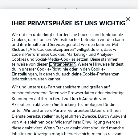
Bundesliga App
IHRE PRIVATSPHÄRE IST UNS WICHTIG
Fantasy Manager
Wir nutzen unbedingt erforderliche Cookies und funktionale
Cookies, damit unsere Website sicher betrieben werden kann
und ihre Inhalte und Services genutzt werden können. Mit
#BundesligaWIRKT
Klick auf „Alle Cookies akzeptieren“ willigst du ein, dass wir
zudem Performance Cookies, Marketing- und Analyse-
Cookies und Social-Media-Cookies setzen. Diese stammen
teilweise von diesen
Drittanbietern
. Weitere Hinweise findest
du in unserer
Cookie-Richtlinie
oder in den Cookie-
Common Ground
Einstellungen, in denen du auch deine Cookie-Präferenzen
jederzeit
verwalten kannst.
Wir und unsere
61
-Partner speichern und greifen auf
Mitfahrportal
personenbezogene Daten wie Browserdaten oder eindeutige
Kennungen auf Ihrem Gerät zu. Durch Auswahl von
Akzeptieren aktivieren Sie Tracking-Technologien für die
Football as it's meant to be
unter „Wir und unsere Partner verarbeiten Daten, um Ihnen
BUNDESLIGA-GRUPPE
Dienste bereitzustellen“ aufgeführten Zwecke. Durch Auswahl
von Alle ablehnen oder Widerruf Ihrer Einwilligung werden
diese deaktiviert. Wenn Tracker deaktiviert sind, sind manche
Inhalte und Anzeigen möglicherweise nicht mehr so relevant
Sprachauswahl
BUNDESLIGA APP