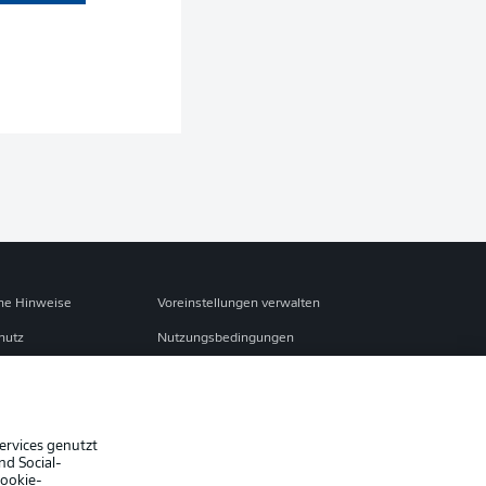
S
che Hinweise
Voreinstellungen verwalten
hutz
Nutzungsbedingungen
Jobs
sum
Partner
Liveticker
ervices genutzt
nd Social-
Cookie-