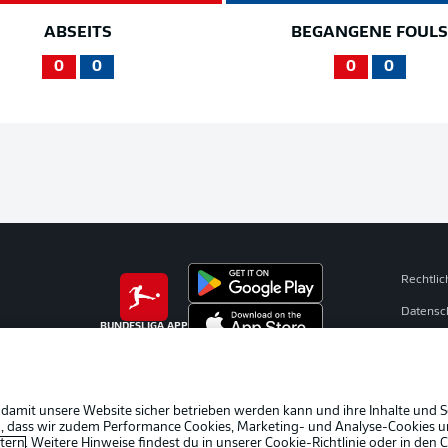
ABSEITS
BEGANGENE FOUL
0
0
0
0
Rechtli
Datensc
BUNDESLIGA APP
Kontakt
Impres
Spieler
 damit unsere Website sicher betrieben werden kann und ihre Inhalte und S
ein, dass wir zudem Performance Cookies, Marketing- und Analyse-Cookies u
AGB
etern
. Weitere Hinweise findest du in unserer
Cookie-Richtlinie
oder in den 