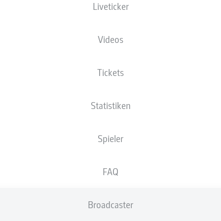
Liveticker
XGOALS
Videos
Tickets
Statistiken
Spieler
Goals
FAQ
PÄSSE
Broadcaster
0
0