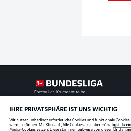
Football as it's meant to be
Offizielle Partner
IHRE PRIVATSPHÄRE IST UNS WICHTIG
Wir nutzen unbedingt erforderliche Cookies und funktionale Cookies,
werden können. Mit Klick auf „Alle Cookies akzeptieren“ willigst du 
Media-Cookies setzen. Diese stammen teilweise von diesen
Drittanbi