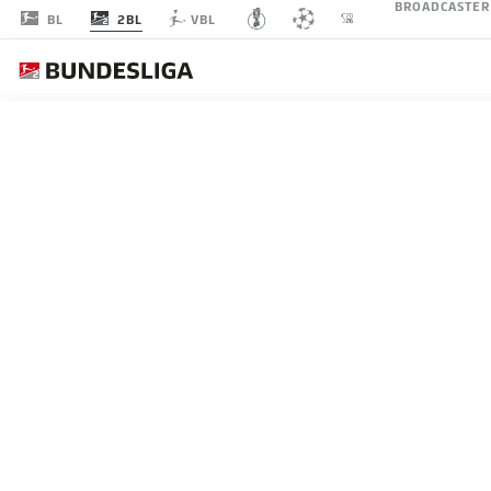
BROADCASTER
2BL
BL
VBL
SPIELTAG 27
LI