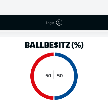
LAUFDISTANZ (KM)
Login
BALLBESITZ (%)
50
50