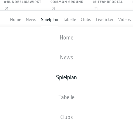
#BUNDESLIGAWIRKT
COMMON GROUND
MITFAHRPORTAL
Home
News
Spielplan
Tabelle
Clubs
Liveticker
Videos
HEIDENHEIM
-
KARLSRUHER SC
Home
News
Spielplan
VE
NEWS
AUFSTELLUNGEN
STATISTIKEN
TABE
Tabelle
Clubs