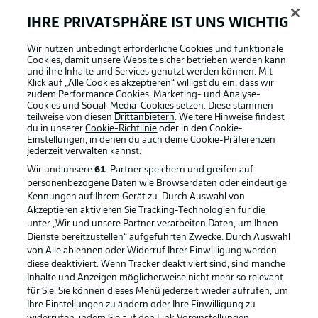
Anzeige Modus
Deutsch
IHRE PRIVATSPHÄRE IST UNS WICHTIG
Wir nutzen unbedingt erforderliche Cookies und funktionale
Cookies, damit unsere Website sicher betrieben werden kann
Login
und ihre Inhalte und Services genutzt werden können. Mit
Klick auf „Alle Cookies akzeptieren“ willigst du ein, dass wir
Football as it's meant to be
zudem Performance Cookies, Marketing- und Analyse-
Cookies und Social-Media-Cookies setzen. Diese stammen
teilweise von diesen
Drittanbietern
. Weitere Hinweise findest
du in unserer
Cookie-Richtlinie
oder in den Cookie-
Einstellungen, in denen du auch deine Cookie-Präferenzen
jederzeit
verwalten kannst.
BUNDESLIGA APP
Wir und unsere
61
-Partner speichern und greifen auf
personenbezogene Daten wie Browserdaten oder eindeutige
Kennungen auf Ihrem Gerät zu. Durch Auswahl von
Akzeptieren aktivieren Sie Tracking-Technologien für die
unter „Wir und unsere Partner verarbeiten Daten, um Ihnen
Dienste bereitzustellen“ aufgeführten Zwecke. Durch Auswahl
Offizielle Partner
von Alle ablehnen oder Widerruf Ihrer Einwilligung werden
diese deaktiviert. Wenn Tracker deaktiviert sind, sind manche
Inhalte und Anzeigen möglicherweise nicht mehr so relevant
für Sie. Sie können dieses Menü jederzeit wieder aufrufen, um
Ihre Einstellungen zu ändern oder Ihre Einwilligung zu