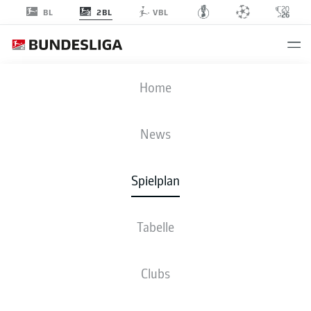
2BL
BL
VBL
KSC
-
FCM
Home
News
Spielplan
LIVE
NEWS
AUFSTELLUNGEN
STATISTIKEN
TABELLE
Tabelle
Clubs
Fr., 12.03.2027 - So., 14.03.2027
Dieser Spieltag ist noch nicht fix terminiert.