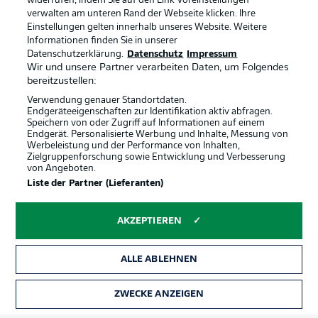
widerrufen, indem Sie auf den Link Voreinstellungen
verwalten am unteren Rand der Webseite klicken. Ihre
Einstellungen gelten innerhalb unseres Website. Weitere
Informationen finden Sie in unserer
Datenschutzerklärung.
Datenschutz
Impressum
Wir und unsere Partner verarbeiten Daten, um Folgendes
bereitzustellen:
Verwendung genauer Standortdaten.
Endgeräteeigenschaften zur Identifikation aktiv abfragen.
Speichern von oder Zugriff auf Informationen auf einem
Endgerät. Personalisierte Werbung und Inhalte, Messung von
Werbeleistung und der Performance von Inhalten,
Zielgruppenforschung sowie Entwicklung und Verbesserung
von Angeboten.
Rechtliche Hinweise
Voreinstellungen verwalten
Liste der Partner (Lieferanten)
Datenschutz
Nutzungsbedingungen
AKZEPTIEREN
Kontakt
Jobs
Impressum
Partner
ALLE ABLEHNEN
Spieler
Liveticker
AGB
ZWECKE ANZEIGEN
TICKETS