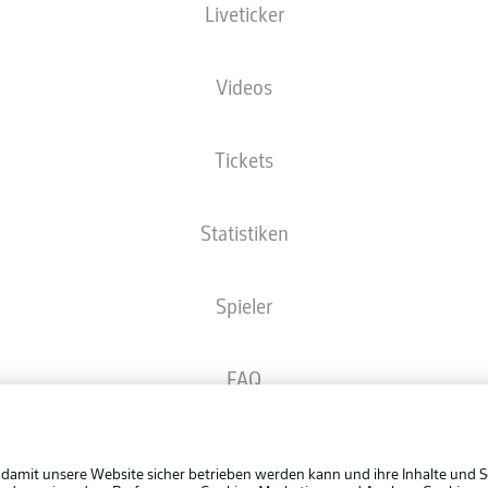
Liveticker
Die Startaufstellung wird 60 Minuten vor Anpfiff veröffentlicht.
Videos
Tickets
Statistiken
Spieler
FAQ
Rechtli
Broadcaster
Datensc
 damit unsere Website sicher betrieben werden kann und ihre Inhalte und S
BUNDESLIGA APP