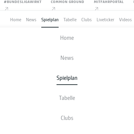
#BUNDESLIGAWIRKT
COMMON GROUND
MITFAHRPORTAL
Home
News
Spielplan
Tabelle
Clubs
Liveticker
Videos
FC ST. PAULI
-
HANNOVER 96
Home
News
Spielplan
VE
NEWS
AUFSTELLUNGEN
STATISTIKEN
TABE
Tabelle
Clubs
Bleib am Ball