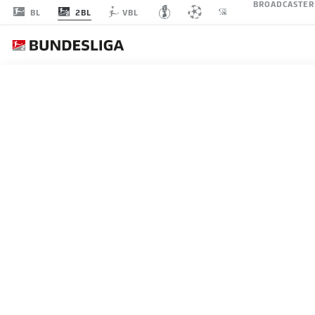
BROADCASTER
2BL
BL
VBL
SPIELTAG 25
LI