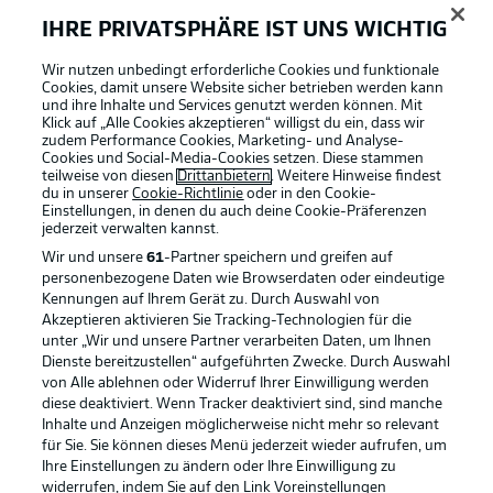
IHRE PRIVATSPHÄRE IST UNS WICHTIG
Wir nutzen unbedingt erforderliche Cookies und funktionale
Cookies, damit unsere Website sicher betrieben werden kann
und ihre Inhalte und Services genutzt werden können. Mit
Klick auf „Alle Cookies akzeptieren“ willigst du ein, dass wir
zudem Performance Cookies, Marketing- und Analyse-
Cookies und Social-Media-Cookies setzen. Diese stammen
teilweise von diesen
Drittanbietern
. Weitere Hinweise findest
du in unserer
Cookie-Richtlinie
oder in den Cookie-
Einstellungen, in denen du auch deine Cookie-Präferenzen
jederzeit
verwalten kannst.
Wir und unsere
61
-Partner speichern und greifen auf
personenbezogene Daten wie Browserdaten oder eindeutige
Kennungen auf Ihrem Gerät zu. Durch Auswahl von
Akzeptieren aktivieren Sie Tracking-Technologien für die
unter „Wir und unsere Partner verarbeiten Daten, um Ihnen
Dienste bereitzustellen“ aufgeführten Zwecke. Durch Auswahl
Rechtliche Hinweise
Voreinstellungen verwalten
von Alle ablehnen oder Widerruf Ihrer Einwilligung werden
diese deaktiviert. Wenn Tracker deaktiviert sind, sind manche
Datenschutz
Nutzungsbedingungen
Inhalte und Anzeigen möglicherweise nicht mehr so relevant
Kontakt
Jobs
für Sie. Sie können dieses Menü jederzeit wieder aufrufen, um
Ihre Einstellungen zu ändern oder Ihre Einwilligung zu
Impressum
Partner
widerrufen, indem Sie auf den Link Voreinstellungen