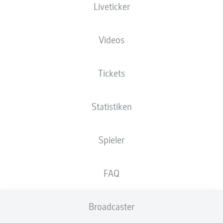
Liveticker
XGOALS
Videos
Tickets
Statistiken
Spieler
Goals
FAQ
PÄSSE
Broadcaster
0
0
Passquote
0 %
0 %