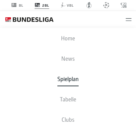
2BL
BL
VBL
EBS
-
SGF
Home
News
Spielplan
LIVE
NEWS
AUFSTELLUNGEN
STATISTIKEN
TABELLE
Tabelle
Clubs