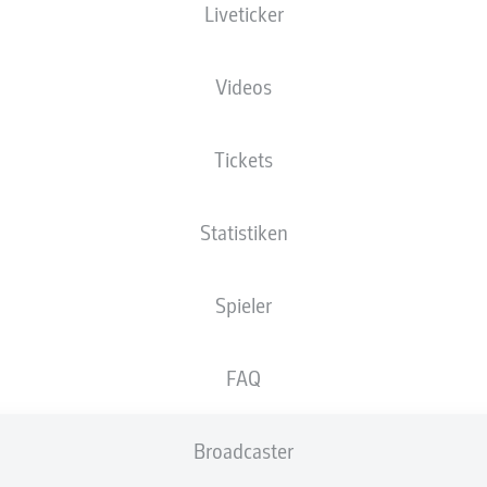
Liveticker
Rudolf-Harbig-Stadion
Videos
Tickets
Anzeige
Statistiken
Spieler
FAQ
Broadcaster