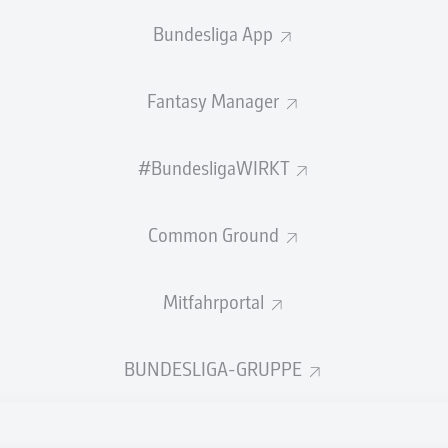
n zu Dresden gegen Osnabrück!
Bundesliga App
bald alle Infos zum Duell SG Dynamo Dresden gegen VfL Osna
Saison 2026/27.
Fantasy Manager
#BundesligaWIRKT
Common Ground
Mitfahrportal
BUNDESLIGA-GRUPPE
Rechtli
Datensc