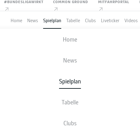
#BUNDESLIGAWIRKT
COMMON GROUND
MITFAHRPORTAL
Home
News
Spielplan
Tabelle
Clubs
Liveticker
Videos
DYNAMO DRESDEN
-
VFL OSNABRÜCK
Home
News
Spielplan
VE
NEWS
AUFSTELLUNGEN
STATISTIKEN
TABE
Tabelle
Clubs
Di., 02.03.2027 - Do., 04.03.2027
Dieser Spieltag ist noch nicht fix terminiert.