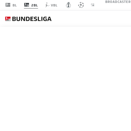
BROADCASTER
2BL
BL
VBL
SG 
SPIELTAG 24
LI