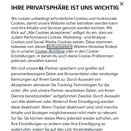
IHRE PRIVATSPHÄRE IST UNS WICHTIG
Wir nutzen unbedingt erforderliche Cookies und funktionale
Cookies, damit unsere Website sicher betrieben werden kann
und ihre Inhalte und Services genutzt werden können. Mit
Klick auf „Alle Cookies akzeptieren“ willigst du ein, dass wir
zudem Performance Cookies, Marketing- und Analyse-
Cookies und Social-Media-Cookies setzen. Diese stammen
teilweise von diesen
Drittanbietern
. Weitere Hinweise findest
du in unserer
Cookie-Richtlinie
oder in den Cookie-
Einstellungen, in denen du auch deine Cookie-Präferenzen
jederzeit
verwalten kannst.
Wir und unsere
61
-Partner speichern und greifen auf
personenbezogene Daten wie Browserdaten oder eindeutige
Kennungen auf Ihrem Gerät zu. Durch Auswahl von
Akzeptieren aktivieren Sie Tracking-Technologien für die
unter „Wir und unsere Partner verarbeiten Daten, um Ihnen
Dienste bereitzustellen“ aufgeführten Zwecke. Durch Auswahl
Rechtliche Hinweise
Voreinstellungen verwalten
von Alle ablehnen oder Widerruf Ihrer Einwilligung werden
diese deaktiviert. Wenn Tracker deaktiviert sind, sind manche
Datenschutz
Nutzungsbedingungen
Inhalte und Anzeigen möglicherweise nicht mehr so relevant
Kontakt
Jobs
für Sie. Sie können dieses Menü jederzeit wieder aufrufen, um
Ihre Einstellungen zu ändern oder Ihre Einwilligung zu
Impressum
Partner
widerrufen, indem Sie auf den Link Voreinstellungen