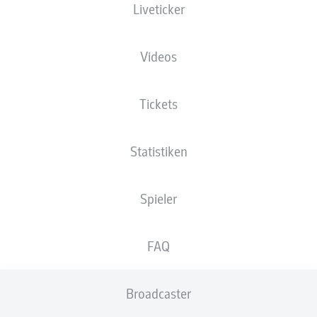
Liveticker
XGOALS
Videos
Tickets
Statistiken
Spieler
Goals
FAQ
PÄSSE
Broadcaster
0
0
Passquote
0 %
0 %