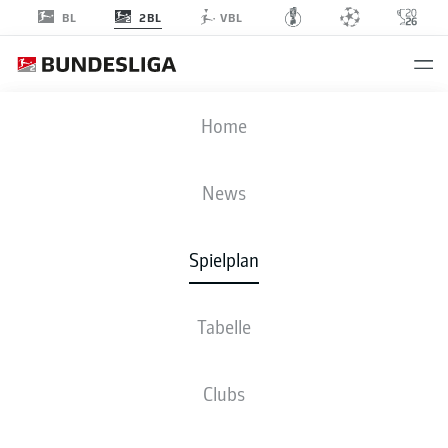
2BL
BL
VBL
KSV
-
EBS
Home
News
Spielplan
LIVE
NEWS
AUFSTELLUNGEN
STATISTIKEN
TABELLE
Tabelle
Clubs