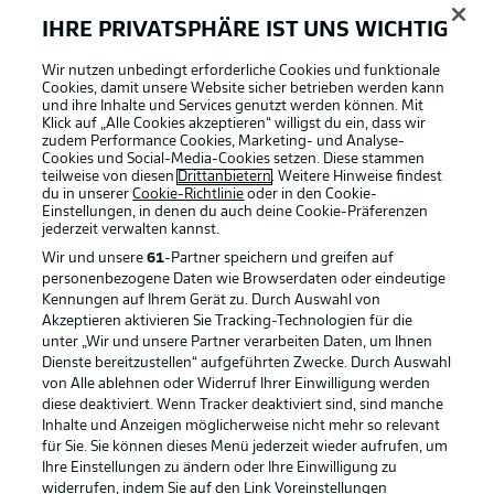
IHRE PRIVATSPHÄRE IST UNS WICHTIG
Wir nutzen unbedingt erforderliche Cookies und funktionale
Cookies, damit unsere Website sicher betrieben werden kann
und ihre Inhalte und Services genutzt werden können. Mit
Klick auf „Alle Cookies akzeptieren“ willigst du ein, dass wir
zudem Performance Cookies, Marketing- und Analyse-
Cookies und Social-Media-Cookies setzen. Diese stammen
teilweise von diesen
Drittanbietern
. Weitere Hinweise findest
du in unserer
Cookie-Richtlinie
oder in den Cookie-
Einstellungen, in denen du auch deine Cookie-Präferenzen
jederzeit
verwalten kannst.
Wir und unsere
61
-Partner speichern und greifen auf
personenbezogene Daten wie Browserdaten oder eindeutige
Kennungen auf Ihrem Gerät zu. Durch Auswahl von
Akzeptieren aktivieren Sie Tracking-Technologien für die
unter „Wir und unsere Partner verarbeiten Daten, um Ihnen
Dienste bereitzustellen“ aufgeführten Zwecke. Durch Auswahl
Rechtliche Hinweise
Voreinstellungen verwalten
von Alle ablehnen oder Widerruf Ihrer Einwilligung werden
diese deaktiviert. Wenn Tracker deaktiviert sind, sind manche
Datenschutz
Nutzungsbedingungen
Inhalte und Anzeigen möglicherweise nicht mehr so relevant
Kontakt
Jobs
für Sie. Sie können dieses Menü jederzeit wieder aufrufen, um
Ihre Einstellungen zu ändern oder Ihre Einwilligung zu
Impressum
Partner
widerrufen, indem Sie auf den Link Voreinstellungen