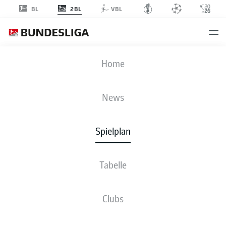
2BL
BL
VBL
BOC
-
H96
Home
News
Spielplan
LIVE
NEWS
AUFSTELLUNGEN
STATISTIKEN
TABELLE
Tabelle
Clubs