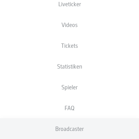
Liveticker
XGOALS
Videos
Tickets
Statistiken
Spieler
Goals
FAQ
PÄSSE
Broadcaster
0
0
Passquote
0 %
0 %